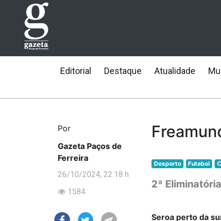
Editorial
Destaque
Atualidade
Mun
Freamund
Por
Gazeta Paços de
Ferreira
Desporto
Futebol
C
26/10/2024, 22:18 h
2ª Eliminatóri
1584
Seroa perto da s