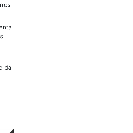
rros
enta
is
o da
o