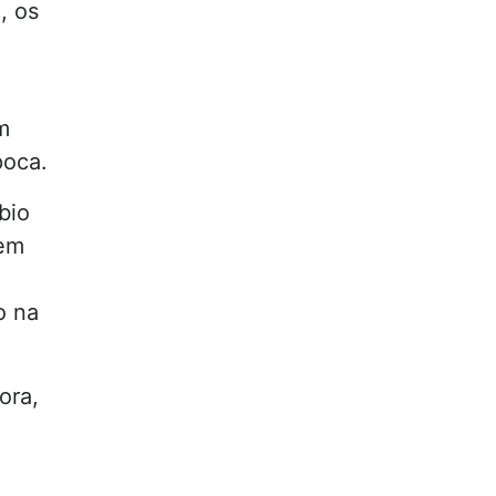
, os
m
poca.
bio
vem
o na
ora,