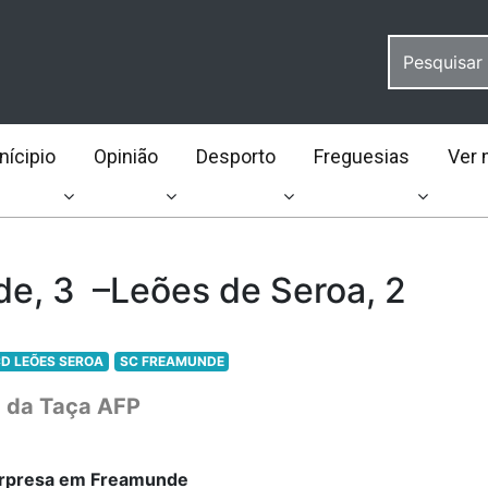
ícipio
Opinião
Desporto
Freguesias
Ver 
e, 3 –Leões de Seroa, 2
D LEÕES SEROA
SC FREAMUNDE
a da Taça AFP
urpresa em Freamunde