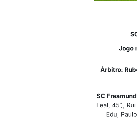
SC
Jogo 
Árbitro: Rub
SC Freamund
Leal, 45’), Ru
Edu, Paulo