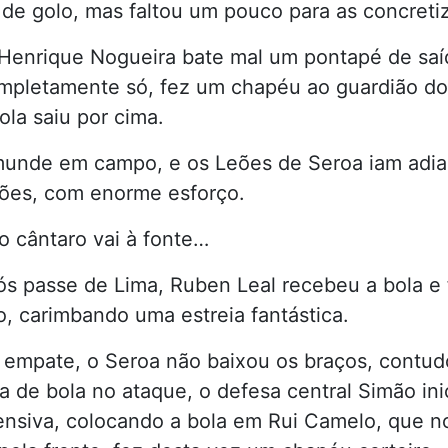
de golo, mas faltou um pouco para as concretiz
Henrique Nogueira bate mal um pontapé de saí
mpletamente só, fez um chapéu ao guardião do
ola saiu por cima.
munde em campo, e os Leões de Seroa iam adi
pões, com enorme esforço.
o cântaro vai à fonte…
pós passe de Lima, Ruben Leal recebeu a bola e
, carimbando uma estreia fantástica.
 empate, o Seroa não baixou os braços, contud
 de bola no ataque, o defesa central Simão ini
ensiva, colocando a bola em Rui Camelo, que n