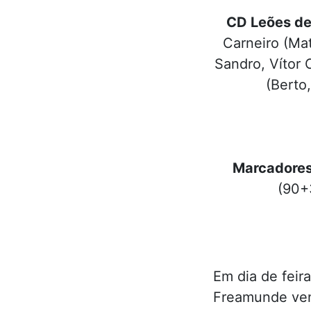
CD Leões de
Carneiro (Mat
Sandro, Vítor 
(Berto,
Marcadore
(90+3
Em dia de fei
Freamunde ven