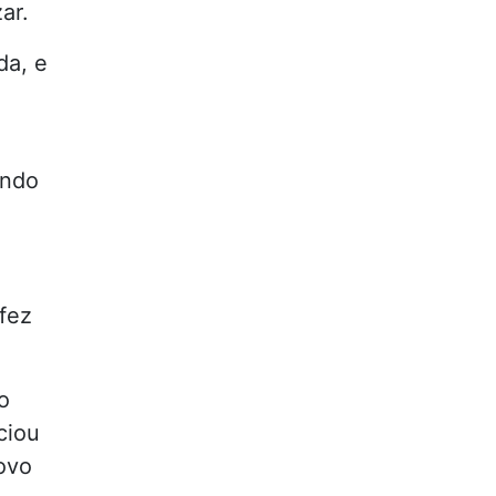
ar.
da, e
ando
 fez
o
ciou
ovo