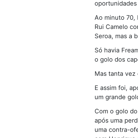
oportunidades 
Ao minuto 70, 
Rui Camelo co
Seroa, mas a b
Só havia Frea
o golo dos ca
Mas tanta vez 
E assim foi, a
um grande golo
Com o golo do
após uma perda
uma contra-of