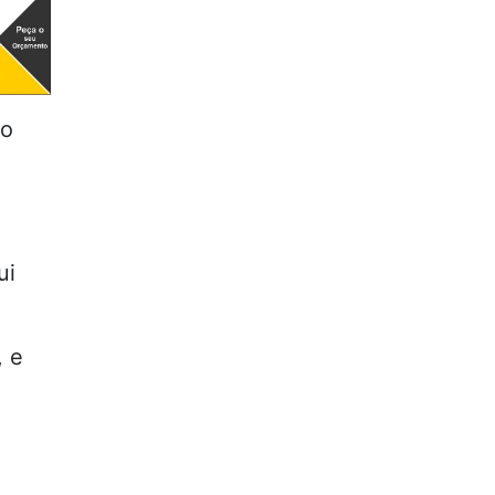
 o
ui
, e