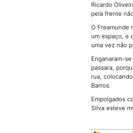
Ricardo Oliveir
pela frente nã
O Freamunde re
um espaço, e c
uma vez não p
Enganaram-se 
passara, porqu
rua, colocando
Barros.
Empolgados com
Silva esteve m