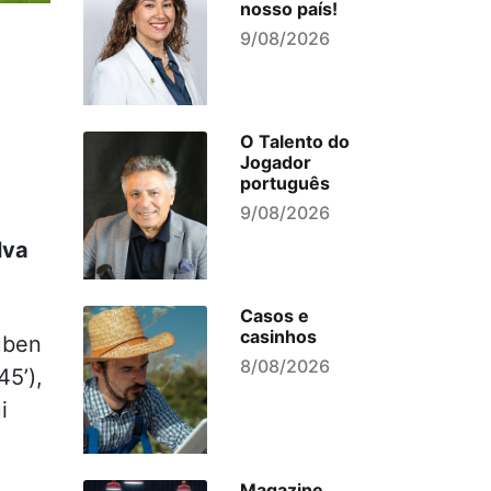
nosso país!
9/08/2026
O Talento do
Jogador
português
9/08/2026
lva
Casos e
casinhos
úben
8/08/2026
45’),
i
Magazine