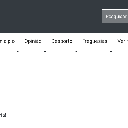
ícipio
Opinião
Desporto
Freguesias
Ver 
ia!