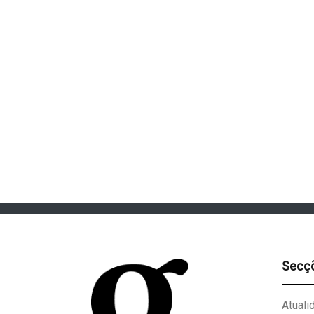
Secç
Atuali