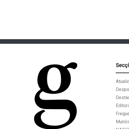
Secç
Atuali
Despo
Desta
Editori
Fregu
Muníci