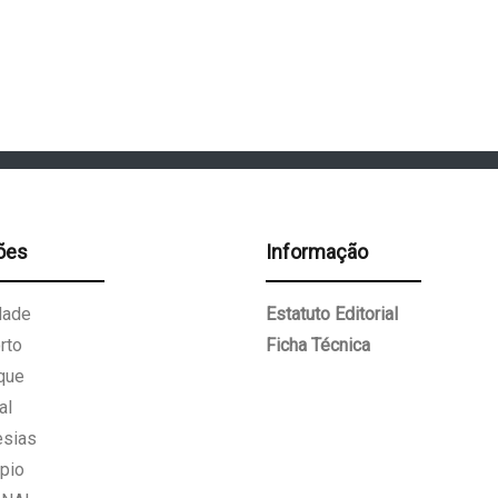
ões
Informação
dade
Estatuto Editorial
rto
Ficha Técnica
que
al
esias
pio