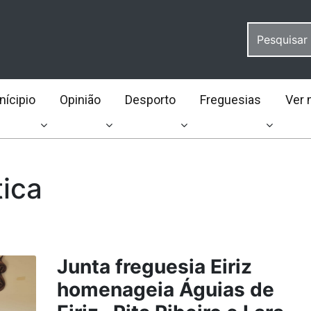
ícipio
Opinião
Desporto
Freguesias
Ver 
tica
Junta freguesia Eiriz
homenageia Águias de