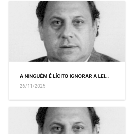
A NINGUÉM É LÍCITO IGNORAR A LEI…
26/11/2025