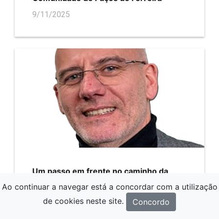
9/11/2025
Um passo em frente no caminho da
afirmação do PSD em Paços de Ferreira
Ao continuar a navegar está a concordar com a utilização
26/10/2025
de cookies neste site.
Concordo