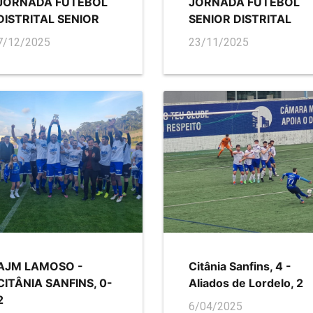
JORNADA FUTEBOL
JORNADA FUTEBOL
DISTRITAL SENIOR
SENIOR DISTRITAL
7/12/2025
23/11/2025
AJM LAMOSO -
Citânia Sanfins, 4 -
CITÂNIA SANFINS, 0-
Aliados de Lordelo, 2
2
6/04/2025