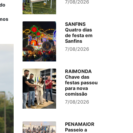
7/08/2026
 do
rmos
SANFINS
Quatro dias
de festa em
Sanfins
7/08/2026
RAIMONDA
Chave das
festas passou
para nova
comissão
7/08/2026
PENAMAIOR
Passeio a