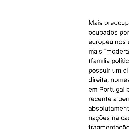
Mais preocup
ocupados por
europeu nos ú
mais “modera
(família polít
possuir um d
direita, nom
em Portugal 
recente a pe
absolutament
nações na ca
fragmentaçõe