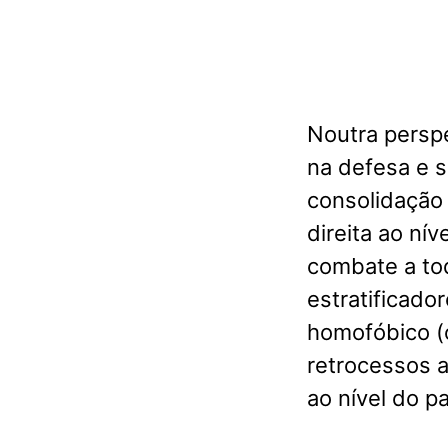
Noutra perspe
na defesa e 
consolidação 
direita ao ní
combate a tod
estratificado
homofóbico (
retrocessos a
ao nível do p