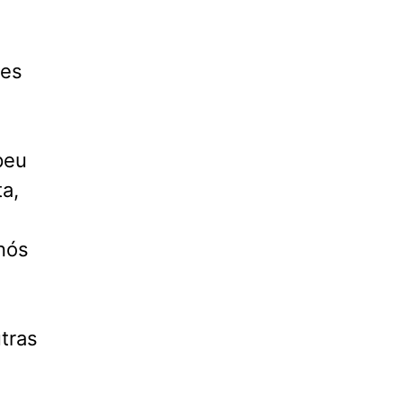
res
peu
ta,
nós
tras