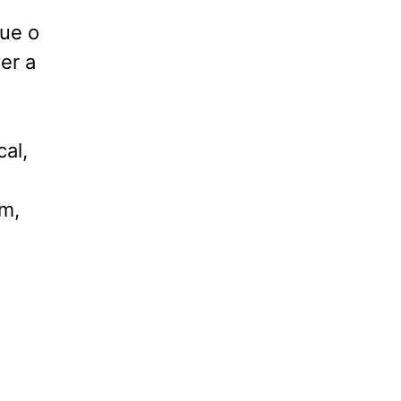
ue o
er a
al,
em,