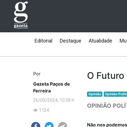
Editorial
Destaque
Atualidade
Mun
O Futuro
Por
Gazeta Paços de
Ferreira
Opinião
Opinião Polit
26/05/2024, 10:38 h
OPINIÃO POLÍ
1124
Não nos podemos 