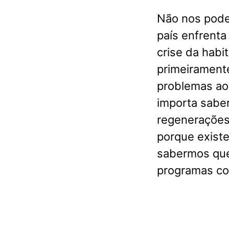
Não nos pode
país enfrenta
crise da hab
primeirament
problemas ao 
importa saber
regenerações 
porque exist
sabermos que
programas co