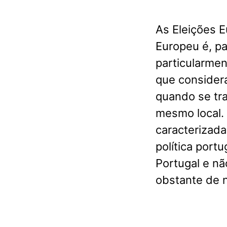
As Eleições 
Europeu é, pa
particularme
que consider
quando se tr
mesmo local.
caracterizada
política port
Portugal e n
obstante de n