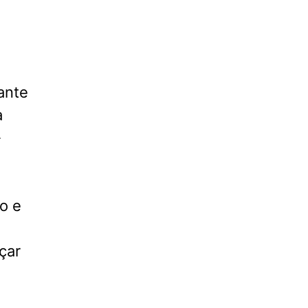
ante
a
-
o e
çar