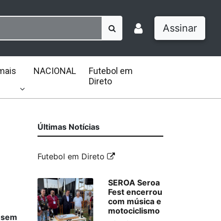
Assinar
mais
NACIONAL
Futebol em
Direto
Últimas Notícias
Futebol em Direto
SEROA Seroa
Fest encerrou
com música e
motociclismo
a sem