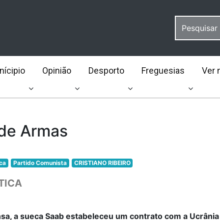
ícipio
Opinião
Desporto
Freguesias
Ver 
de Armas
ica
Partido Comunista
CRISTIANO RIBEIRO
TICA
sa, a sueca Saab estabeleceu um contrato com a Ucrânia