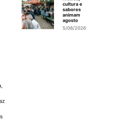
cultura e
sabores
animam
agosto
5/08/2026
a,
az
os