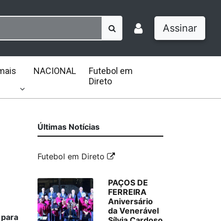
Assinar
mais
NACIONAL
Futebol em
Direto
Últimas Notícias
Futebol em Direto
PAÇOS DE
FERREIRA
Aniversário
da Venerável
 para
Sílvia Cardoso