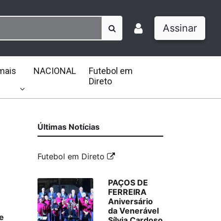
Assinar
mais
NACIONAL
Futebol em
Direto
Últimas Notícias
Futebol em Direto
PAÇOS DE
FERREIRA
Aniversário
da Venerável
e
Sílvia Cardoso