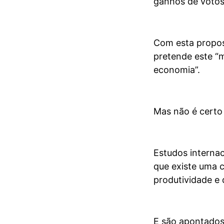
ganhos de votos
Com esta propost
pretende este “m
economia”.
Mas não é certo 
Estudos interna
que existe uma c
produtividade e
E são apontados