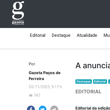
Editorial
Destaque
Atualidade
Mun
A anunci
Por
Gazeta Paços de
Ferreira
Destaque
Editorial
20/11/2025, 9:17 h
EDITORIAL
747
Editorial da ediç