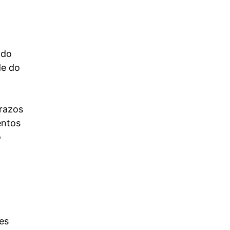
 do
de do
prazos
entos
o
es