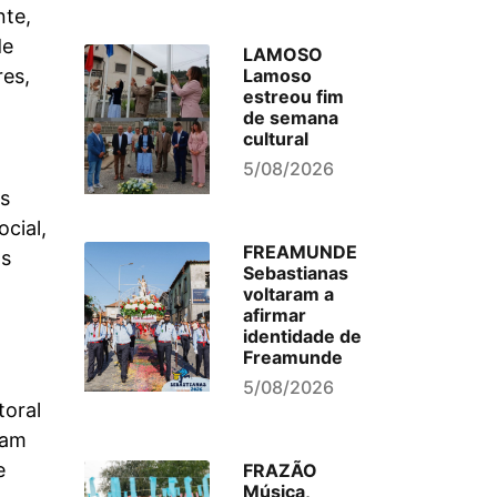
nte,
de
LAMOSO
res,
Lamoso
estreou fim
de semana
cultural
5/08/2026
as
cial,
FREAMUNDE
as
Sebastianas
voltaram a
afirmar
identidade de
Freamunde
5/08/2026
toral
vam
e
FRAZÃO
Música,