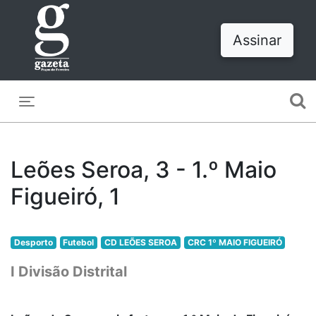
Assinar
Toggle navigation
Leões Seroa, 3 - 1.º Maio
Figueiró, 1
Desporto
Futebol
CD LEÕES SEROA
CRC 1º MAIO FIGUEIRÓ
I Divisão Distrital