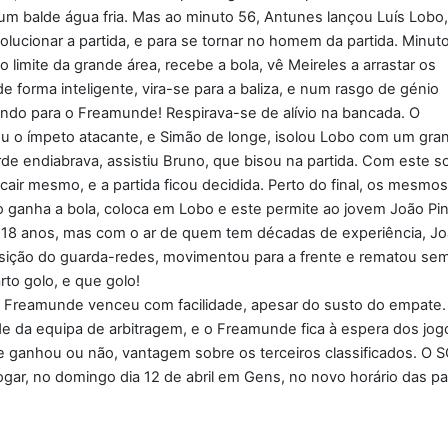
m balde água fria. Mas ao minuto 56, Antunes lançou Luís Lobo,
olucionar a partida, e para se tornar no homem da partida. Minut
o limite da grande área, recebe a bola, vê Meireles a arrastar os
e forma inteligente, vira-se para a baliza, e num rasgo de génio
gundo para o Freamunde! Respirava-se de alívio na bancada. O
u o ímpeto atacante, e Simão de longe, isolou Lobo com um gra
de endiabrava, assistiu Bruno, que bisou na partida. Com este s
air mesmo, e a partida ficou decidida. Perto do final, os mesmos
o ganha a bola, coloca em Lobo e este permite ao jovem João Pi
 18 anos, mas com o ar de quem tem décadas de experiência, J
sição do guarda-redes, movimentou para a frente e rematou se
rto golo, e que golo!
, o Freamunde venceu com facilidade, apesar do susto do empate.
de da equipa de arbitragem, e o Freamunde fica à espera dos jog
e ganhou ou não, vantagem sobre os terceiros classificados. O 
gar, no domingo dia 12 de abril em Gens, no novo horário das par