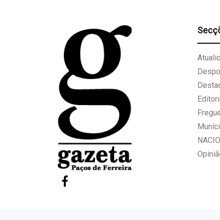
Secç
Atuali
Despo
Desta
Editori
Fregu
Muníci
NACI
Opiniã