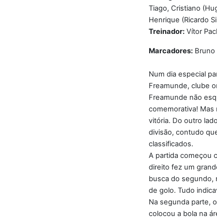
Tiago, Cristiano (Hu
Henrique (Ricardo Sil
Treinador:
Vítor Pa
Marcadores:
Bruno (
Num dia especial pa
Freamunde, clube on
Freamunde não esqu
comemorativa! Mas n
vitória. Do outro la
divisão, contudo que
classificados.
A partida começou 
direito fez um gran
busca do segundo, m
de golo. Tudo indic
Na segunda parte, o 
colocou a bola na á