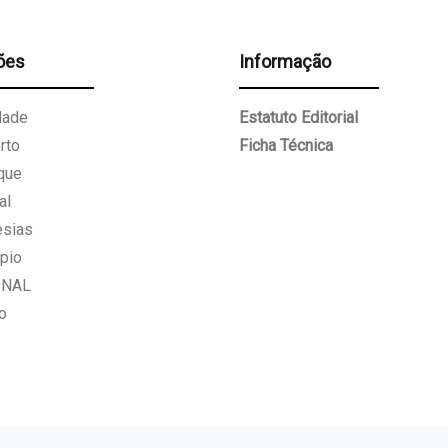
ões
Informação
dade
Estatuto Editorial
rto
Ficha Técnica
que
al
esias
pio
ONAL
o