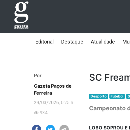
Editorial
Destaque
Atualidade
Mun
SC Fream
Por
Gazeta Paços de
Ferreira
Desporto
Futebol
S
29/03/2026, 0:25 h
Campeonato da 
934
LOBO SOPROU E