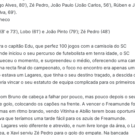
go Alves, 80’), Zé Pedro, João Paulo (João Carlos, 56’), Rúben e 
va, 69’).
checo
8’ e 73’), Lobo (61’) e João Pinto (79’); Zé Pedro (48’)
ra o capitão Edu, que perfez 100 jogos com a camisola do SC
de iniciou o seu percurso de futebolista em tenra idade, o SC
eceu o momento, e surpreendeu o médio, oferecendo uma cam
a recta final do campeonato, o foco no encontro era apenas um
do estava um Lagares, que tinha o seu destino traçado, a descida 
ria vincar o seu estatuto de equipa complicada para os primeiros
com Bruno de cabeça a falhar por pouco, mas pouco depois o se
de golo, colocando os capões na frente. A vencer o Freamunde f
as em ritmo brando, vendo Vitinha e Abílio terem boas oportun
ava que teríamos uma tarde fácil para os azuis de Freamunde.
Lagares veio diferente e atrevido, e num livre longe da área, o 
rea, e Xavi serviu Zé Pedro para o golo do empate. Na bancada