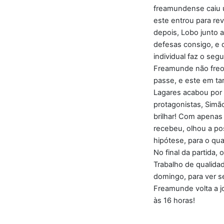
freamundense caiu u
este entrou para rev
depois, Lobo junto a
defesas consigo, e d
individual faz o se
Freamunde não freo
passe, e este em tar
Lagares acabou por c
protagonistas, Simã
brilhar! Com apenas
recebeu, olhou a po
hipótese, para o qua
No final da partida
Trabalho de qualida
domingo, para ver s
Freamunde volta a jo
às 16 horas!