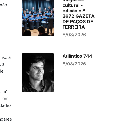
João
cultural -
edição n.º
2672 GAZETA
DE PAÇOS DE
FERREIRA
8/08/2026
Atlântico 744
isola
8/08/2026
, a
de
u pé
oi em
idades
Lagares