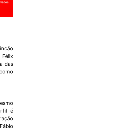
rincão
 Félix
a das
 como
mesmo
fil é
eração
 Fábio