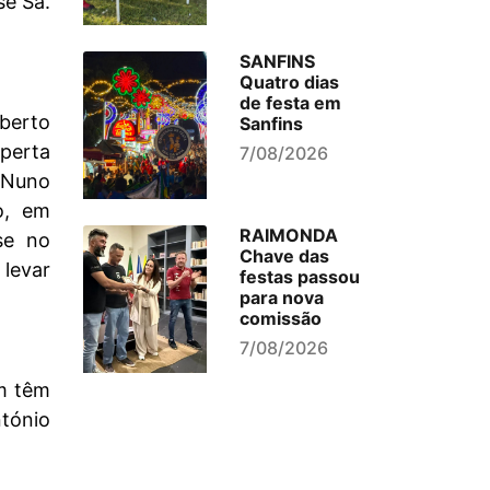
sé Sá.
SANFINS
Quatro dias
de festa em
berto
Sanfins
aperta
7/08/2026
 Nuno
o, em
RAIMONDA
se no
Chave das
 levar
festas passou
para nova
comissão
7/08/2026
em têm
ntónio