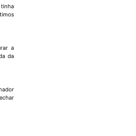
 tinha
timos
rar a
da da
onador
fechar