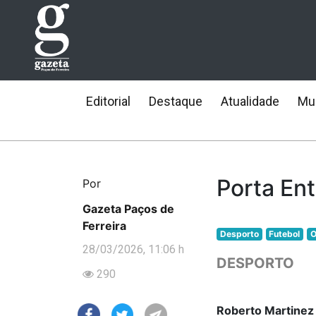
Editorial
Destaque
Atualidade
Mun
Porta En
Por
Gazeta Paços de
Ferreira
Desporto
Futebol
O
28/03/2026, 11:06 h
DESPORTO
290
Roberto Martinez 