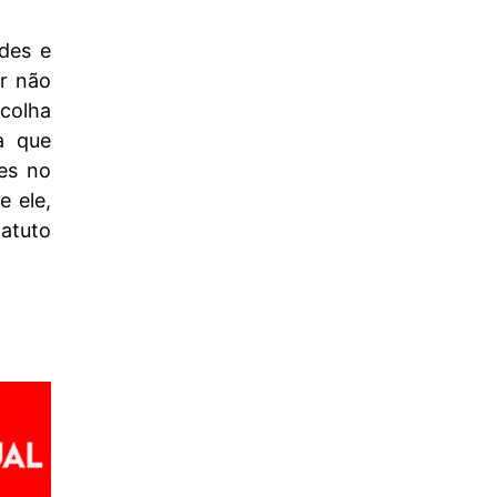
des e
or não
scolha
a que
es no
e ele,
atuto