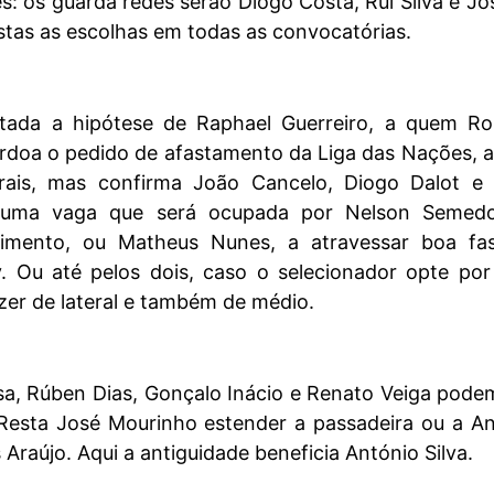
: os guarda redes serão Diogo Costa, Rui Silva e Jo
tas as escolhas em todas as convocatórias.
stada a hipótese de Raphael Guerreiro, a quem Ro
rdoa o pedido de afastamento da Liga das Nações, 
erais, mas confirma João Cancelo, Diogo Dalot e
 uma vaga que será ocupada por Nelson Semed
imento, ou Matheus Nunes, a atravessar boa fa
. Ou até pelos dois, caso o selecionador opte por
zer de lateral e também de médio.
sa, Rúben Dias, Gonçalo Inácio e Renato Veiga pod
. Resta José Mourinho estender a passadeira ou a A
 Araújo. Aqui a antiguidade beneficia António Silva.