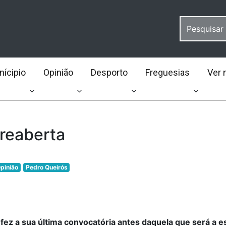
ícipio
Opinião
Desporto
Freguesias
Ver 
treaberta
pinião
Pedro Queirós
fez a sua última convocatória antes daquela que será a e