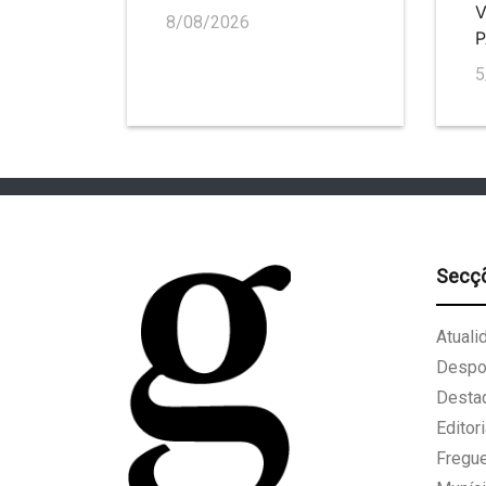
V
8/08/2026
5
Secç
Atuali
Despo
Desta
Editori
Fregu