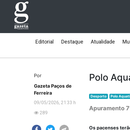
Editorial
Destaque
Atualidade
Mun
Polo Aquá
Por
Gazeta Paços de
Ferreira
Desporto
Polo Aquat
09/05/2026, 21:33 h
Apuramento 7
289
Os pacenses terã