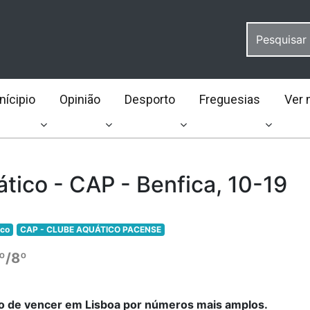
ícipio
Opinião
Desporto
Freguesias
Ver 
tico - CAP - Benfica, 10-19
ico
CAP - CLUBE AQUÁTICO PACENSE
º/8º
o de vencer em Lisboa por números mais amplos.