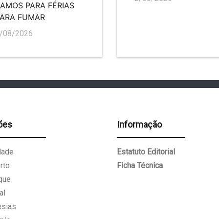
AMOS PARA FÉRIAS
PARA FUMAR
/08/2026
ões
Informação
dade
Estatuto Editorial
rto
Ficha Técnica
que
al
esias