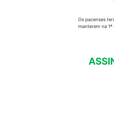
Os pacenses ter
manterem na 1ª 
ASSI