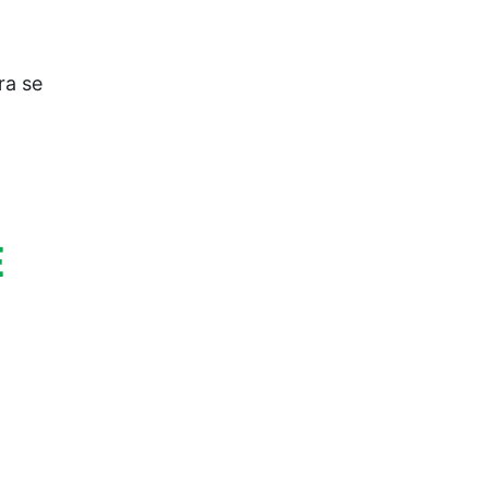
ra se
E