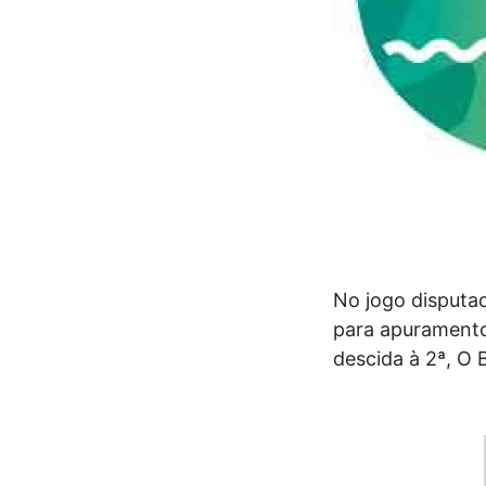
No jogo disputad
para apuramento 
descida à 2ª, O 