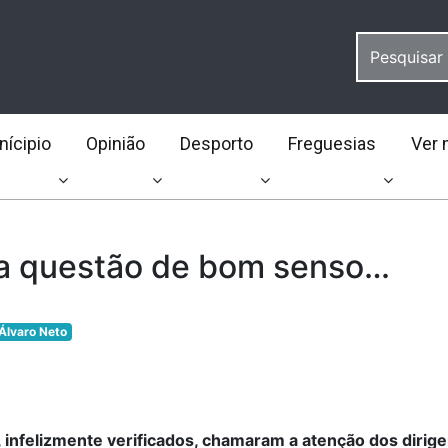
ícipio
Opinião
Desporto
Freguesias
Ver 
a questão de bom senso…
Álvaro Neto
 infelizmente verificados, chamaram a atenção dos dirig