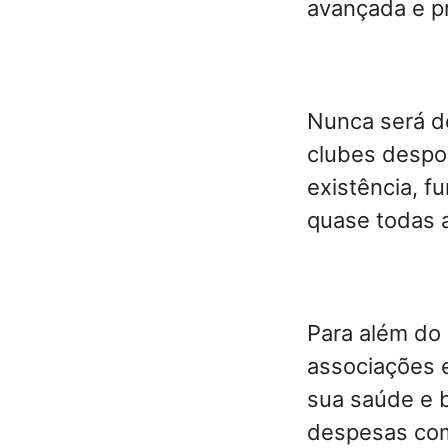
avançada e pr
Nunca será d
clubes despo
existência, 
quase todas a
Para além do
associações 
sua saúde e b
despesas com