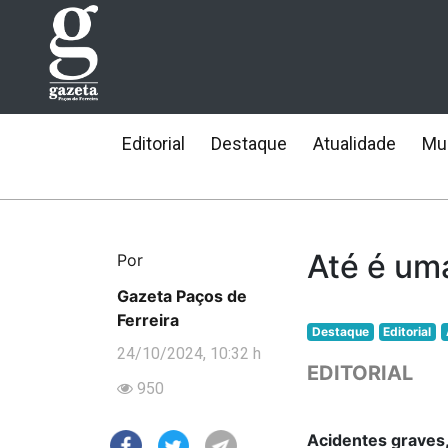
Editorial
Destaque
Atualidade
Mun
Até é um
Por
Gazeta Paços de
Ferreira
Destaque
Editorial
24/10/2024, 10:32 h
EDITORIAL
950
Acidentes graves,