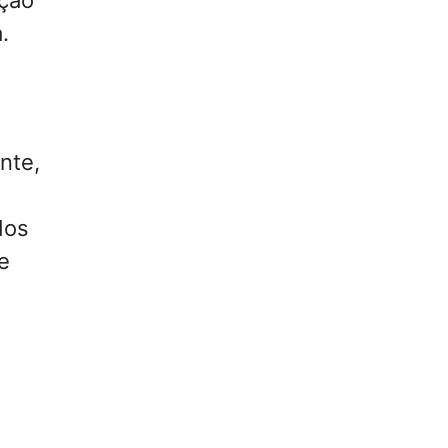
.
nte,
s
dos
e