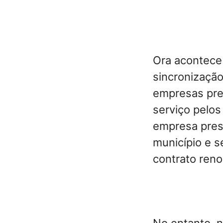
Ora acontece
sincronização
empresas pres
serviço pelos
empresa prest
município e s
contrato ren
No entanto, n