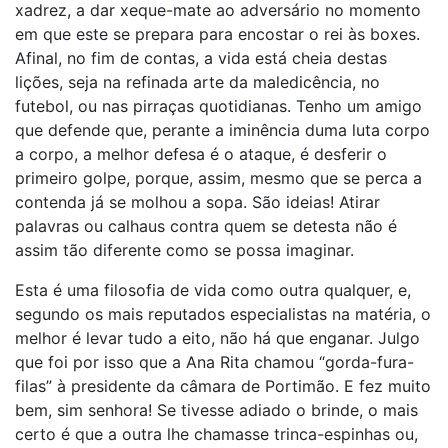
xadrez, a dar xeque-mate ao adversário no momento
em que este se prepara para encostar o rei às boxes.
Afinal, no fim de contas, a vida está cheia destas
lições, seja na refinada arte da maledicência, no
futebol, ou nas pirraças quotidianas. Tenho um amigo
que defende que, perante a iminência duma luta corpo
a corpo, a melhor defesa é o ataque, é desferir o
primeiro golpe, porque, assim, mesmo que se perca a
contenda já se molhou a sopa. São ideias! Atirar
palavras ou calhaus contra quem se detesta não é
assim tão diferente como se possa imaginar.
Esta é uma filosofia de vida como outra qualquer, e,
segundo os mais reputados especialistas na matéria, o
melhor é levar tudo a eito, não há que enganar. Julgo
que foi por isso que a Ana Rita chamou “gorda-fura-
filas” à presidente da câmara de Portimão. E fez muito
bem, sim senhora! Se tivesse adiado o brinde, o mais
certo é que a outra lhe chamasse trinca-espinhas ou,