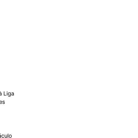
à Liga
es
áculo