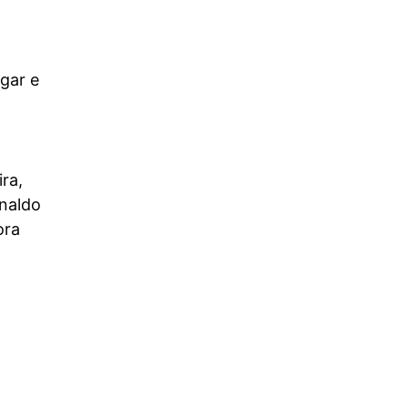
gar e
ra,
inaldo
ora