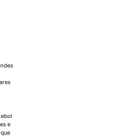
andes
lares
tebol
es e
 que