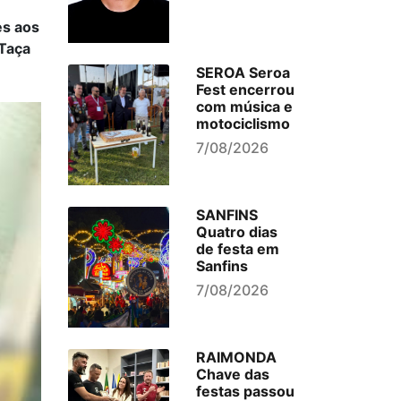
es aos
 Taça
SEROA Seroa
Fest encerrou
com música e
motociclismo
7/08/2026
SANFINS
Quatro dias
de festa em
Sanfins
7/08/2026
RAIMONDA
Chave das
festas passou