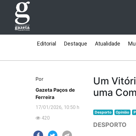
Editorial
Destaque
Atualidade
Mun
Um Vitór
Por
uma Com
Gazeta Paços de
Ferreira
17/01/2026, 10:50 h
Desporto
Opinião
P
420
DESPORTO