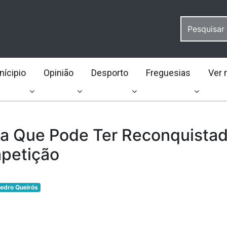
ícipio
Opinião
Desporto
Freguesias
Ver 
ia Que Pode Ter Reconquista
petição
edro Queirós