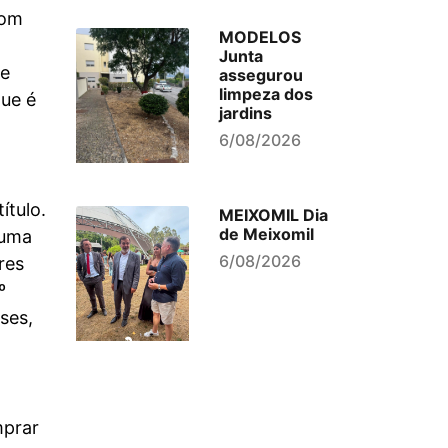
com
MODELOS
Junta
te
assegurou
limpeza dos
que é
jardins
6/08/2026
ítulo.
MEIXOMIL Dia
de Meixomil
 uma
6/08/2026
res
º
ses,
mprar