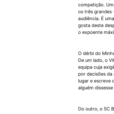
competição. Uma
os três grandes
audiência. É uma
gosta deste desp
o expoente máxi
O dérbi do Minho
De um lado, o Vi
equipa cuja exig
por decisões da 
lugar e escreve 
alguém dissesse 
Do outro, o SC 