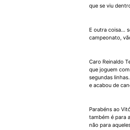
que se viu dent
E outra coisa… s
campeonato, vão
Caro Reinaldo Te
que joguem com s
segundas linhas.
e acabou de ca
Parabéns ao Vitó
também é para a
não para aquele