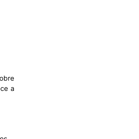
obre
ce a
ços