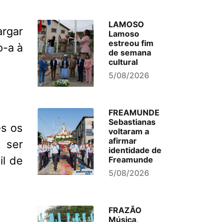
LAMOSO
argar
Lamoso
estreou fim
o-a à
de semana
cultural
5/08/2026
FREAMUNDE
Sebastianas
es os
voltaram a
afirmar
 ser
identidade de
il de
Freamunde
5/08/2026
FRAZÃO
Música,