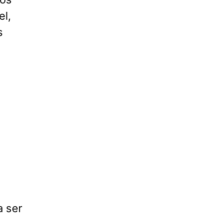
el,
s
a ser