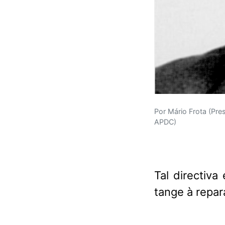
Por Mário Frota (Pr
APDC)
Tal directiva
tange à repa