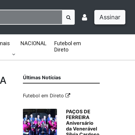
Assinar
mais
NACIONAL
Futebol em
Direto
RA
Últimas Notícias
Futebol em Direto
PAÇOS DE
FERREIRA
Aniversário
da Venerável
Sílvia Cardoso