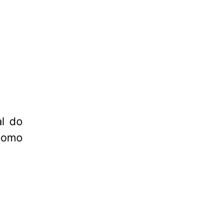
l do
como