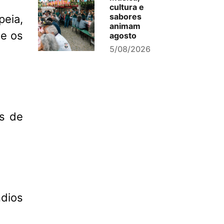
cultura e
sabores
eia,
animam
 e os
agosto
5/08/2026
s de
dios