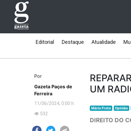
Editorial
Destaque
Atualidade
Mun
REPARAR
Por
UM RADI
Gazeta Paços de
Ferreira
11/06/2024, 0:00 h
Mário Frota
Opinião
532
DIREITO DO 