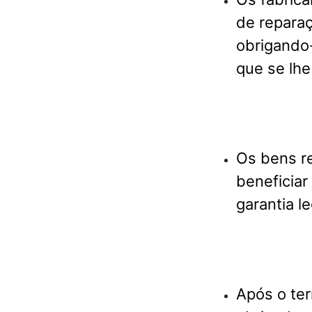
de reparaç
obrigando-
que se lh
Os bens r
beneficiar
garantia le
Após o ter