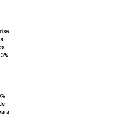
rise
ra
os
 13%
20%
de
para