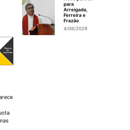
para
Arreigada,
Ferreira e
Frazão
4/08/2026
parece
uota
imas