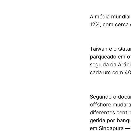
A média mundial
12%, com cerca d
Taiwan e o Qata
parqueado em of
seguida da Arábi
cada um com 40
Segundo o docum
offshore mudaram
diferentes centr
gerida por banqu
em Singapura — 