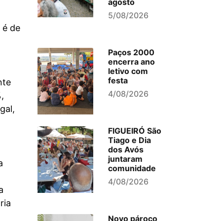
agosto
5/08/2026
 é de
Paços 2000
encerra ano
letivo com
festa
nte
4/08/2026
,
gal,
FIGUEIRÓ São
Tiago e Dia
dos Avós
juntaram
a
comunidade
4/08/2026
a
ria
Novo pároco