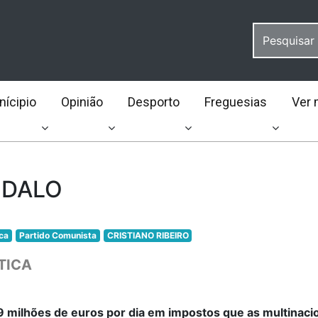
ícipio
Opinião
Desporto
Freguesias
Ver 
NDALO
ica
Partido Comunista
CRISTIANO RIBEIRO
TICA
9 milhões de euros por dia em impostos que as multinaci