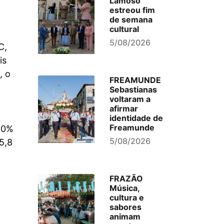
Lamoso
estreou fim
de semana
cultural
5/08/2026
C,
is
, o
FREAMUNDE
Sebastianas
voltaram a
afirmar
identidade de
Freamunde
 40%
5/08/2026
5,8
FRAZÃO
Música,
cultura e
sabores
animam