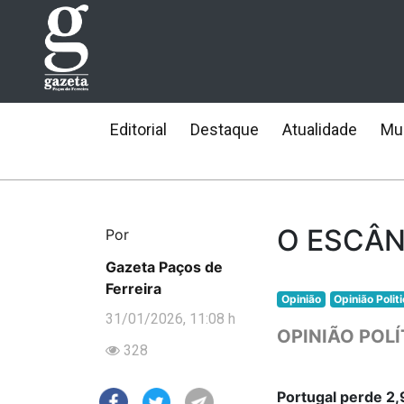
Editorial
Destaque
Atualidade
Mun
O ESCÂ
Por
Gazeta Paços de
Ferreira
Opinião
Opinião Polit
31/01/2026, 11:08 h
OPINIÃO POLÍ
328
Portugal perde 2,