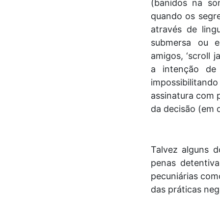
(banidos na so
quando os segr
através de ling
submersa ou en
amigos, ‘scroll 
a intenção de
impossibilitand
assinatura com p
da decisão (em 
Talvez alguns 
penas detentiva
pecuniárias com
das práticas neg