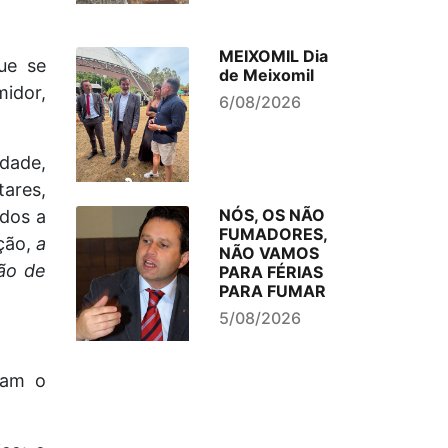
MEIXOMIL Dia
ue se
de Meixomil
idor,
6/08/2026
dade,
tares,
NÓS, OS NÃO
ados a
FUMADORES,
ção,
a
NÃO VAMOS
ão de
PARA FÉRIAS
PARA FUMAR
5/08/2026
ram o