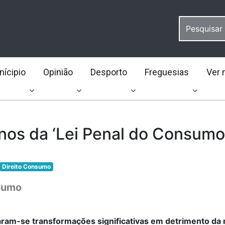
ícipio
Opinião
Desporto
Freguesias
Ver 
os da ‘Lei Penal do Consumo’.
Direito Consumo
sumo
ram-se transformações significativas em detrimento da