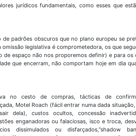
alores jurídicos fundamentais, como esses que est
 de padrões obscuros que no plano europeu se pre
 a omissão legislativa é comprometedora, os que seg
ão de espaço não nos proporemos definir) e para os 
dade que encerram, não comportam hoje em dia qua
tiva no cesto de compras, tácticas de confirm
çada, Motel Roach (fácil entrar numa dada situação, d
sair dela), custos ocultos, concessão inadverti
stões enganadoras ou falaciosas, isco e troca, des
ncios dissimulados ou disfarçados,”shadow ban