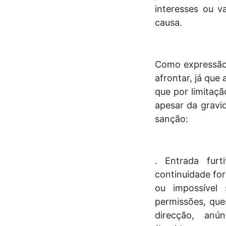
interesses ou v
causa.
Como expressão
afrontar, já que
que por limitaç
apesar da gravi
sanção:
. Entrada fur
continuidade for
ou impossível 
permissões, que
direcção, anú