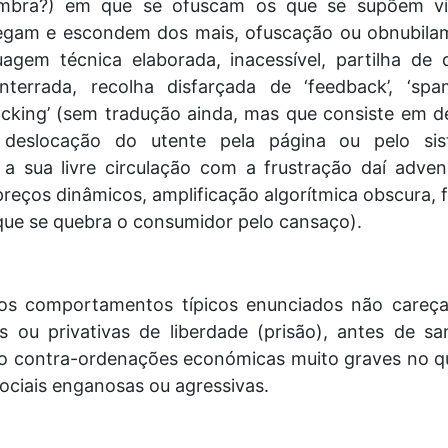
mbra?) em que se ofuscam os que se supõem vis
egam e escondem dos mais, ofuscação ou obnubila
uagem técnica elaborada, inacessível, partilha de
terrada, recolha disfarçada de ‘feedback’, ‘spa
jacking’ (sem tradução ainda, mas que consiste em d
 deslocação do utente pela página ou pelo sis
o a sua livre circulação com a frustração daí adven
reços dinâmicos, amplificação algorítmica obscura, 
que se quebra o consumidor pelo cansaço).
dos comportamentos típicos enunciados não careç
s ou privativas de liberdade (prisão), antes de s
o contra-ordenações económicas muito graves no q
ociais enganosas ou agressivas.