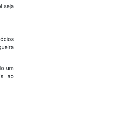
l seja
ócios
ueira
do um
is ao