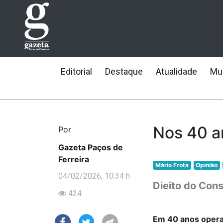
Editorial
Destaque
Atualidade
Mun
Nos 40 an
Por
Gazeta Paços de
Ferreira
Mário Frota
Opinião
04/02/2026, 10:34 h
Dieito do Con
424
Em 40 anos opera