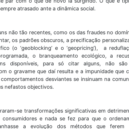
 de par com o que de novo ia surgindo. O que é típ
sempre atrasado ante a dinâmica social.
ns não tão recentes, como os das fraudes no domín
tar, os padrões obscuros, a precificação personaliz
fico (o ‘geoblocking’ e o ‘geopricing’), a redufla
programada, o branqueamento ecológico, a recu
ns disponíveis, para só citar alguns, não são
m o gravame que daí resulta e a impunidade que c
s comportamentos desviantes se insinuam na comun
s nefastos objectivos.
aram-se transformações significativas em detrimen
 consumidores e nada se fez para que o ordena
panhasse a evolução dos métodos que ferem 