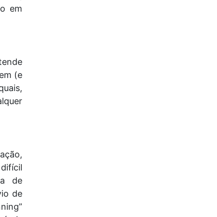
ão em
tende
uem (e
quais,
lquer
ação,
ifícil
da de
vio de
ning”