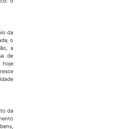
ico: o
io da
ada, o
ção, a
sa de
 hoje
resce
idade
to da
mento
bens,