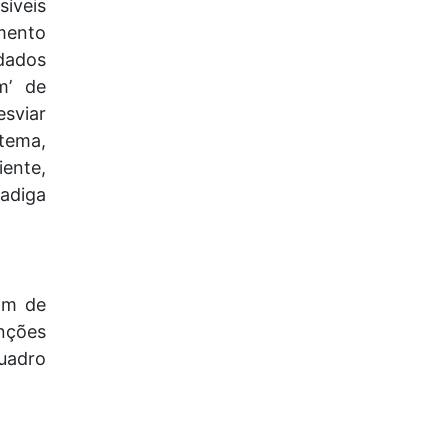
íveis
mento
 dados
m’ de
esviar
tema,
iente,
fadiga
am de
anções
uadro