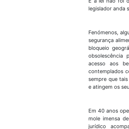
E a lei não foi
legislador anda 
Fenómenos, algu
segurança alimen
bloqueio geográ
obsolescência 
acesso aos be
contemplados co
sempre que tai
e atingem os seu
Em 40 anos oper
mole imensa de
jurídico acom