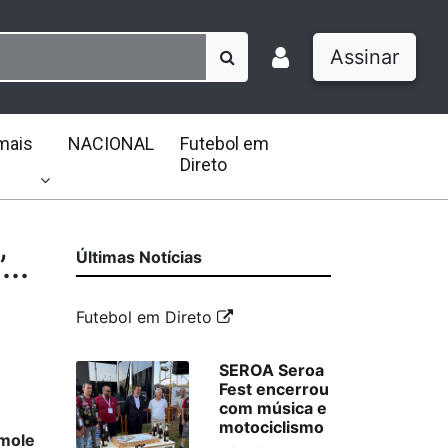
Assinar
mais
NACIONAL
Futebol em
Direto
..
Últimas Notícias
Futebol em Direto
SEROA Seroa
Fest encerrou
com música e
motociclismo
 mole