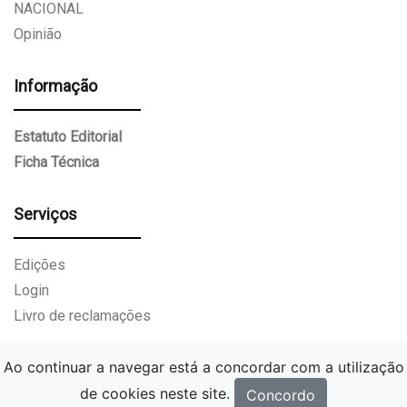
NACIONAL
Opinião
Informação
Estatuto Editorial
Ficha Técnica
Serviços
Edições
Login
Livro de reclamações
Ao continuar a navegar está a concordar com a utilização
de cookies neste site.
Concordo
Gazeta Paços de Ferreira.
Todos os direitos reservados.