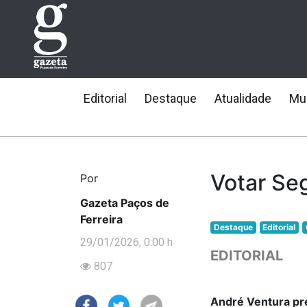
Editorial
Destaque
Atualidade
Mun
Votar Se
Por
Gazeta Paços de
Ferreira
Destaque
Editorial
29/01/2026, 0:00 h
EDITORIAL
807
André Ventura pr