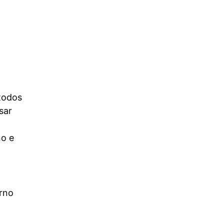
todos
sar
no e
rno