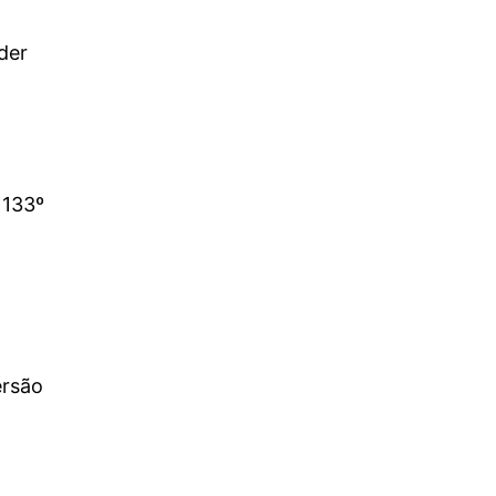
der
 133º
ersão