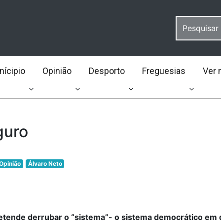
ícipio
Opinião
Desporto
Freguesias
Ver 
guro
Opinião
Álvaro Neto
etende derrubar o “sistema”- o sistema democrático em