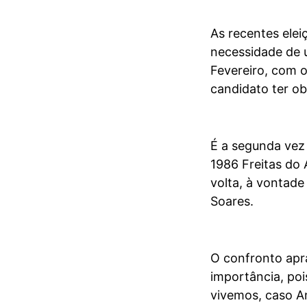
As recentes elei
necessidade de u
Fevereiro, com 
candidato ter ob
É a segunda vez
1986 Freitas do
volta, à vontad
Soares.
O confronto apra
importância, po
vivemos, caso A