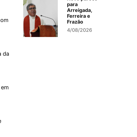
para
Arreigada,
Ferreira e
 com
Frazão
4/08/2026
a da
o em
e