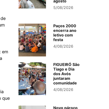
agosto
5/08/2026
 de
hum
Paços 2000
encerra ano
letivo com
festa
4/08/2026
: em
a
FIGUEIRÓ São
Tiago e Dia
dos Avós
juntaram
comunidade
4/08/2026
ia
m que
Novo pároco