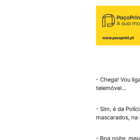
- Chega! Vou lig
telemóvel…
- Sim, é da Polí
mascarados, na 
- Boa noite, meu