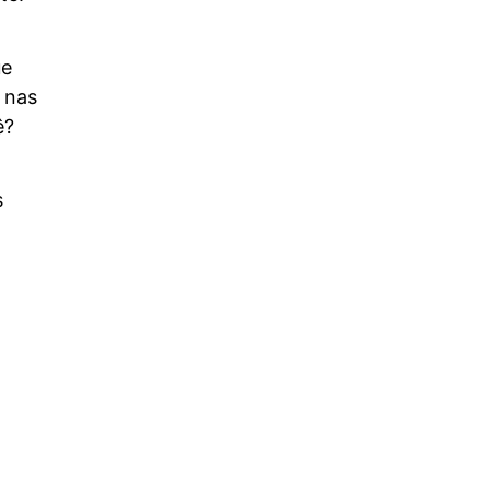
ue
 nas
ê?
s