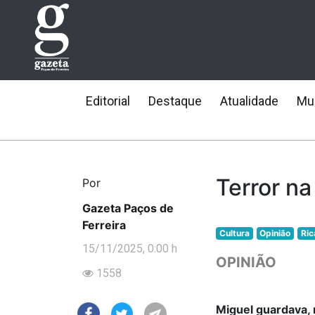
Editorial
Destaque
Atualidade
Mun
Terror na
Por
Gazeta Paços de
Ferreira
Cultura
Opinião
Ric
15/11/2025, 0:00 h
OPINIÃO
1558
Miguel guardava, r