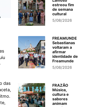
Lamoso
estreou fim
de semana
cultural
5/08/2026
FREAMUNDE
Sebastianas
voltaram a
es
afirmar
identidade de
uiu
Freamunde
o
5/08/2026
ão das
FRAZÃO
aceta,
Música,
cultura e
itmo.
sabores
te,
animam