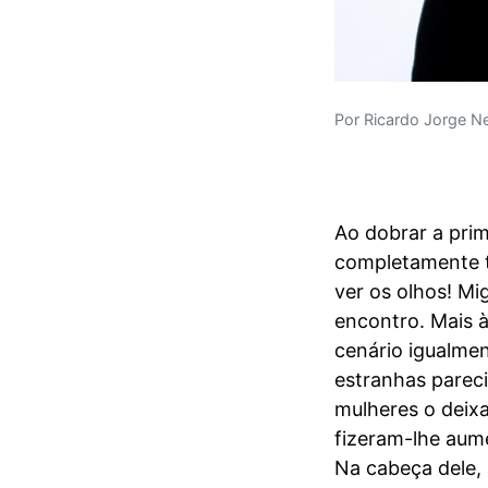
Por Ricardo Jorge N
Ao dobrar a prim
completamente t
ver os olhos! M
encontro. Mais 
cenário igualme
estranhas pareci
mulheres o deixa
fizeram-lhe aume
Na cabeça dele,