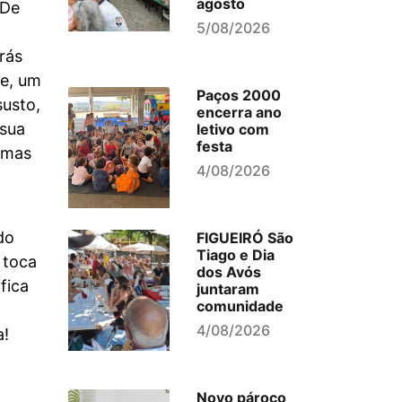
agosto
 De
5/08/2026
rás
te, um
Paços 2000
susto,
encerra ano
 sua
letivo com
festa
, mas
4/08/2026
do
FIGUEIRÓ São
Tiago e Dia
 toca
dos Avós
fica
juntaram
comunidade
4/08/2026
a!
Novo pároco