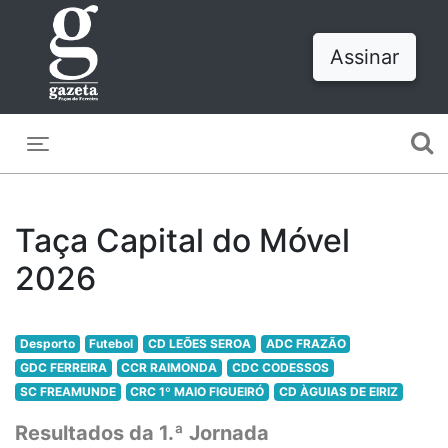
Assinar
Toggle navigation
Taça Capital do Móvel
2026
Desporto
Futebol
CD LEÕES SEROA
ADC FRAZÃO
GDC FERREIRA
CCR RAIMONDA
CDC CODESSOS
SC FREAMUNDE
CRC 1º MAIO FIGUEIRÓ
CD ÀGUIAS DE EIRIZ
Resultados da 1.ª Jornada