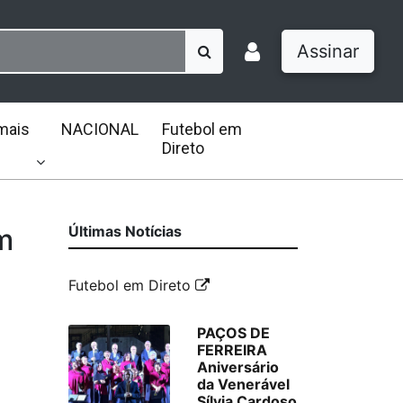
Assinar
mais
NACIONAL
Futebol em
Direto
m
Últimas Notícias
Futebol em Direto
PAÇOS DE
FERREIRA
Aniversário
da Venerável
Sílvia Cardoso