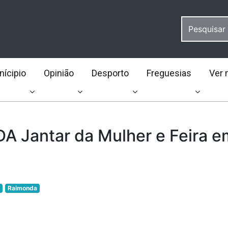
ícipio
Opinião
Desporto
Freguesias
Ver 
 Jantar da Mulher e Feira e
o
Raimonda