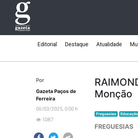
Editorial
Destaque
Atualidade
Mun
RAIMONDA
Por
Monção
Gazeta Paços de
Ferreira
06/03/2025, 0:00 h
Freguesias
Educaçã
1087
FREGUESIAS