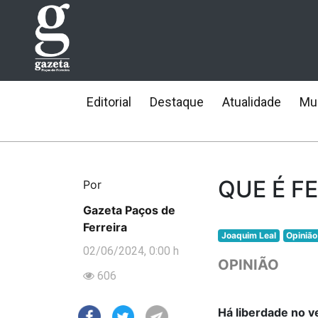
Editorial
Destaque
Atualidade
Mun
QUE É F
Por
Gazeta Paços de
Ferreira
Joaquim Leal
Opinião
02/06/2024, 0:00 h
OPINIÃO
606
Há liberdade no v