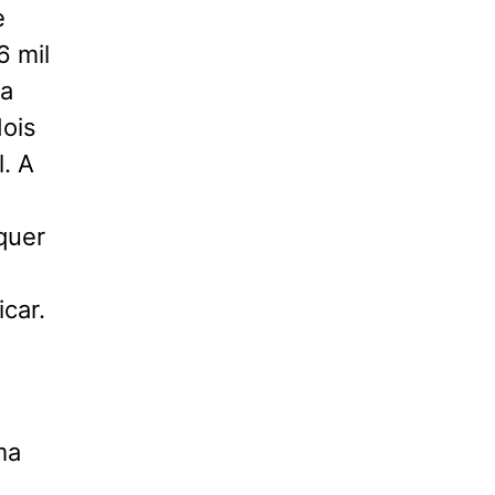
e
6 mil
na
ois
. A
quer
car.
ma