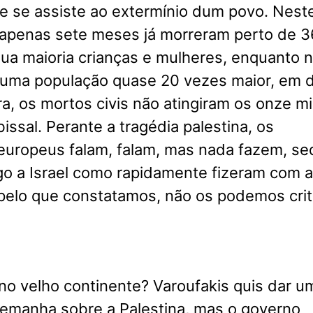
e se assiste ao extermínio dum povo. Nest
m apenas sete meses já morreram perto de 3
ua maioria crianças e mulheres, enquanto 
 uma população quase 20 vezes maior, em d
a, os mortos civis não atingiram os onze mil
issal. Perante a tragédia palestina, os
europeus falam, falam, mas nada fazem, se
o a Israel como rapidamente fizeram com a
pelo que constatamos, não os podemos criti
no velho continente? Varoufakis quis dar u
lemanha sobre a Palestina, mas o governo