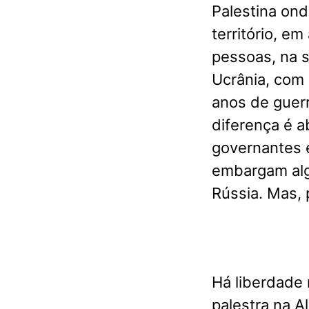
Palestina ond
território, e
pessoas, na s
Ucrânia, com
anos de guerr
diferença é ab
governantes 
embargam alg
Rússia. Mas, 
Há liberdade 
palestra na A