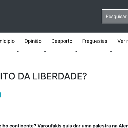
ícipio
Opinião
Desporto
Freguesias
Ver 
EITO DA LIBERDADE?
elho continente? Varoufakis quis dar uma palestra na Al