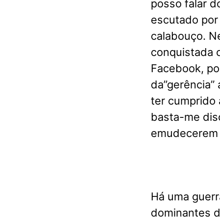
posso falar 
escutado por
calabouço. N
conquistada 
Facebook, po
da”gerência”
ter cumprido 
basta-me dis
emudecerem s
Há uma guerra
dominantes d