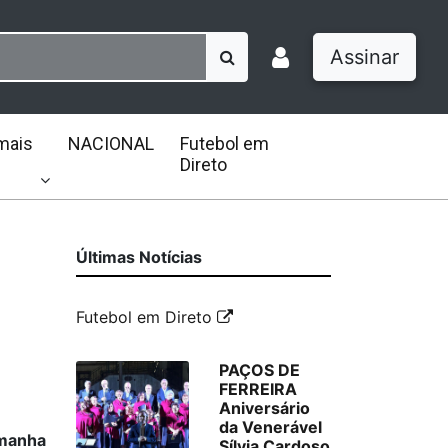
Assinar
mais
NACIONAL
Futebol em
Direto
Últimas Notícias
Futebol em Direto
PAÇOS DE
FERREIRA
Aniversário
da Venerável
emanha
Sílvia Cardoso