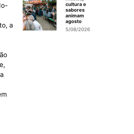
cultura e
do-
sabores
animam
agosto
to, a
5/08/2026
não
e,
 a
gem