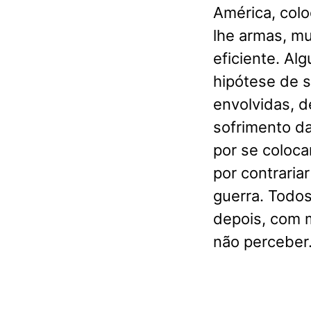
América, colo
lhe armas, m
eficiente. Al
hipótese de 
envolvidas, d
sofrimento da
por se coloca
por contraria
guerra. Todo
depois, com 
não perceber