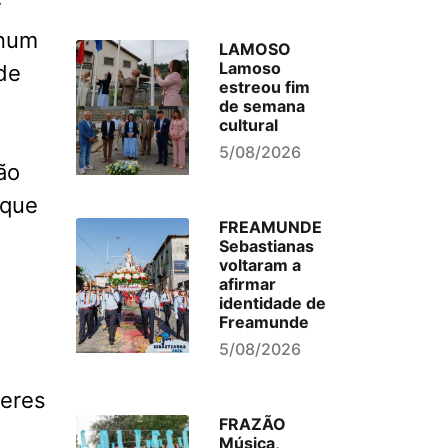
r
 num
LAMOSO
Lamoso
de
estreou fim
de semana
cultural
5/08/2026
ão
 que
FREAMUNDE
Sebastianas
voltaram a
afirmar
identidade de
Freamunde
5/08/2026
deres
FRAZÃO
Música,