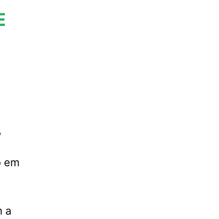
E
,
o em
m a