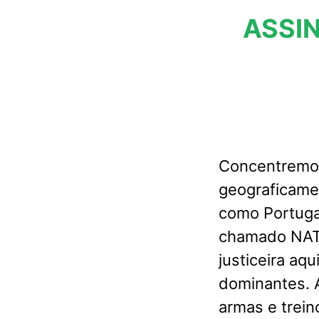
ASSIN
Concentremo-
geograficame
como Portuga
chamado NATO
justiceira aqu
dominantes. A
armas e trein