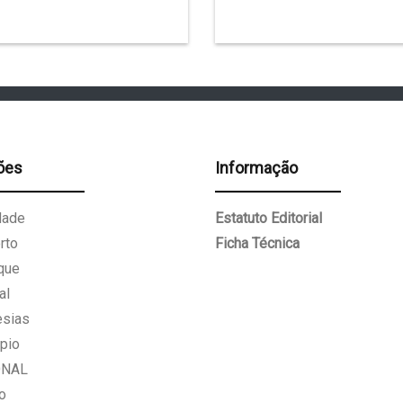
ões
Informação
dade
Estatuto Editorial
rto
Ficha Técnica
que
al
esias
pio
ONAL
o