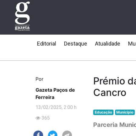
Editorial
Destaque
Atualidade
Mun
Prémio d
Por
Cancro
Gazeta Paços de
Ferreira
13/02/2025, 2:00 h
Educação
Munícipio
365
Parceria Munic