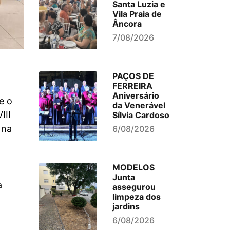
Santa Luzia e
Vila Praia de
Âncora
7/08/2026
PAÇOS DE
FERREIRA
Aniversário
e o
da Venerável
III
Sílvia Cardoso
 na
6/08/2026
MODELOS
Junta
a
assegurou
limpeza dos
jardins
6/08/2026