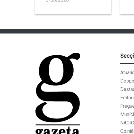
5/08/2026
Secç
Atuali
Despo
Desta
Editori
Fregu
Muníci
NACI
Opiniã