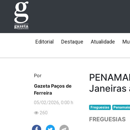
Editorial
Destaque
Atualidade
Mun
PENAMAIO
Por
Janeiras
Gazeta Paços de
Ferreira
05/02/2026, 0:00 h
Freguesias
Penamaio
260
FREGUESIAS