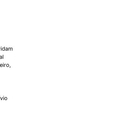
vidam
al
eiro,
vio