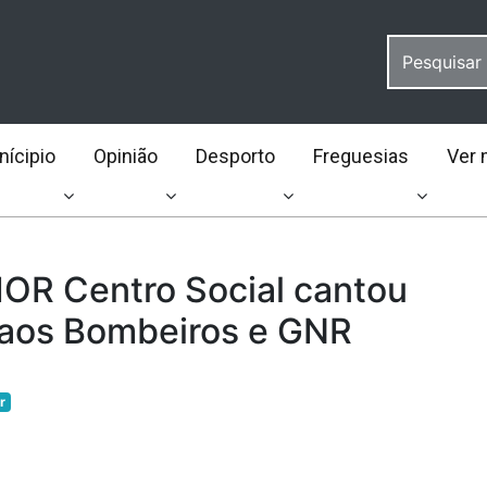
ícipio
Opinião
Desporto
Freguesias
Ver 
R Centro Social cantou
 aos Bombeiros e GNR
r