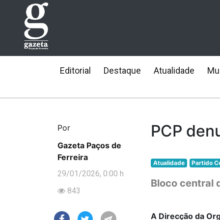
Editorial
Destaque
Atualidade
Mun
PCP denu
Por
Gazeta Paços de
Ferreira
Atualidade
Partido 
29/01/2026, 0:00 h
Bloco central 
843
A Direcção da Org