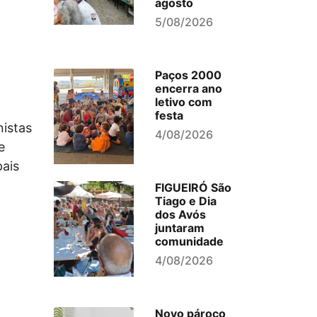
agosto
5/08/2026
Paços 2000
encerra ano
letivo com
festa
istas
4/08/2026
e
pais
FIGUEIRÓ São
Tiago e Dia
dos Avós
juntaram
comunidade
4/08/2026
Novo pároco