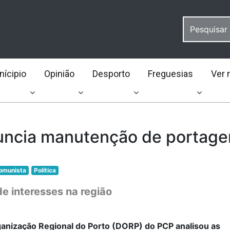
ícipio
Opinião
Desporto
Freguesias
Ver 
ncia manutenção de portage
Comunista
Política
de interesses na região
anização Regional do Porto (DORP) do PCP analisou as