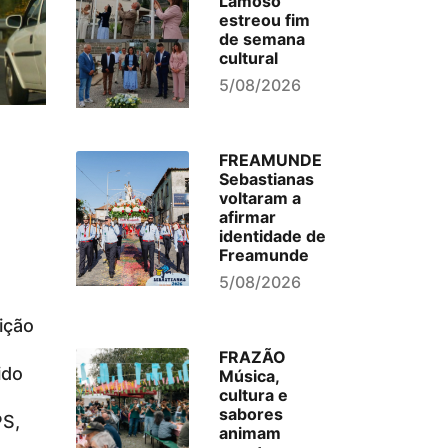
Lamoso
estreou fim
de semana
cultural
5/08/2026
FREAMUNDE
Sebastianas
voltaram a
afirmar
identidade de
Freamunde
5/08/2026
ição
FRAZÃO
ido
Música,
cultura e
sabores
PS,
animam