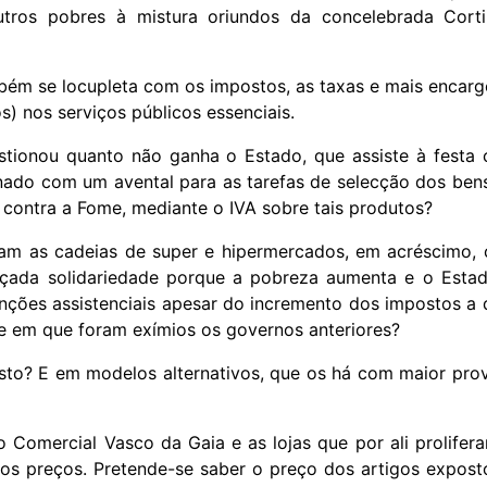
tros pobres à mistura oriundos da concelebrada Cort
ém se locupleta com os impostos, as taxas e mais encarg
) nos serviços públicos essenciais.
stionou quanto não ganha o Estado, que assiste à festa
nado com um avental para as tarefas de selecção dos ben
 contra a Fome, mediante o IVA sobre tais produtos?
am as cadeias de super e hipermercados, em acréscimo,
çada solidariedade porque a pobreza aumenta e o Esta
nções assistenciais apesar do incremento dos impostos a 
 e em que foram exímios os governos anteriores?
isto? E em modelos alternativos, que os há com maior prov
o Comercial Vasco da Gaia e as lojas que por ali prolifer
os preços. Pretende-se saber o preço dos artigos expost