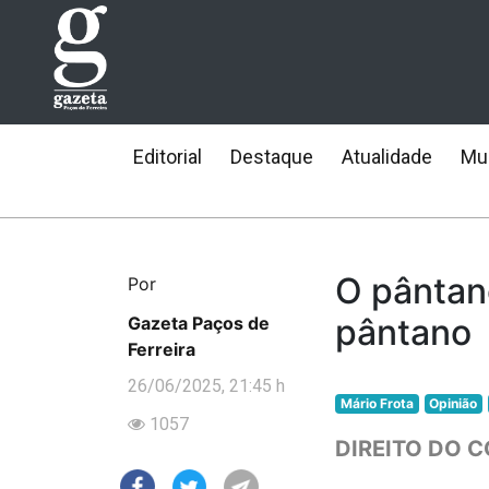
Editorial
Destaque
Atualidade
Mun
O pântan
Por
pântano
Gazeta Paços de
Ferreira
26/06/2025, 21:45 h
Mário Frota
Opinião
1057
DIREITO DO