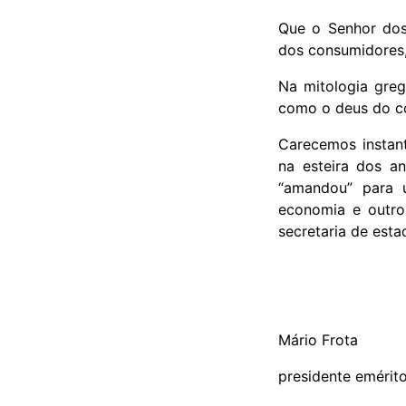
Que o Senhor dos
dos consumidores,
Na mitologia gre
como o deus do co
Carecemos instan
na esteira dos an
“amandou” para 
economia e outro
secretaria de est
Mário Frota
presidente emérit