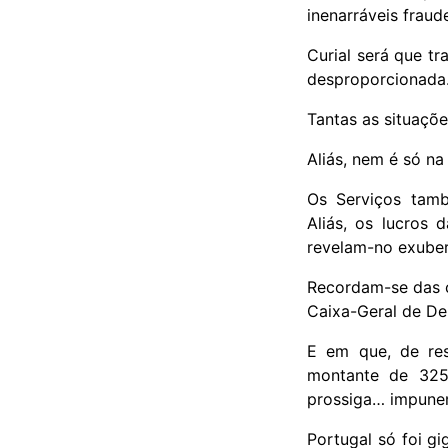
inenarráveis frau
Curial será que t
desproporcionad
Tantas as situaçõ
Aliás, nem é só na
Os Serviços tamb
Aliás, os lucros 
revelam-no exube
Recordam-se das c
Caixa-Geral de De
E em que, de res
montante de 325 
prossiga… impune
Portugal só foi g