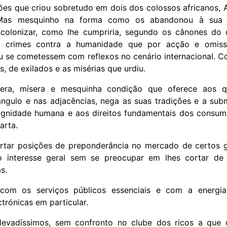
ações que criou sobretudo em dois dos colossos africanos, 
Mas mesquinho na forma como os abandonou à sua s
colonizar, como lhe cumpriria, segundo os cânones do d
os crimes contra a humanidade que por acção e omiss
u se cometessem com reflexos no cenário internacional. 
s, de exilados e as misérias que urdiu.
stera, mísera e mesquinha condição que oferece aos 
ngulo e nas adjacências, nega as suas tradições e a sub
ignidade humana e aos direitos fundamentais dos consum
arta.
ortar posições de preponderância no mercado de certos 
o interesse geral sem se preocupar em lhes cortar d
s.
com os serviços públicos essenciais e com a energi
trónicas em particular.
evadíssimos, sem confronto no clube dos ricos a que 