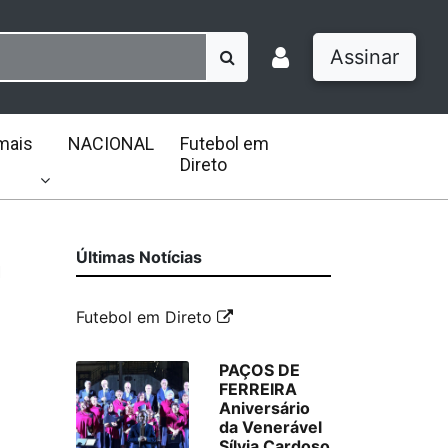
Assinar
mais
NACIONAL
Futebol em
Direto
m
Últimas Notícias
Futebol em Direto
PAÇOS DE
FERREIRA
Aniversário
da Venerável
Sílvia Cardoso