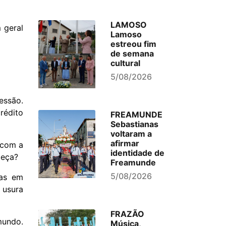
LAMOSO
 geral
Lamoso
estreou fim
de semana
cultural
5/08/2026
essão.
rédito
FREAMUNDE
Sebastianas
voltaram a
afirmar
 com a
identidade de
beça?
Freamunde
5/08/2026
mas em
 usura
FRAZÃO
mundo.
Música,