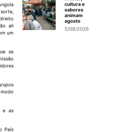
cultura e
Angola
sabores
orte,
animam
ireito
agosto
ão ali
5/08/2026
Com um
que se
missão
idores
grupos
e modo
a e as
o País