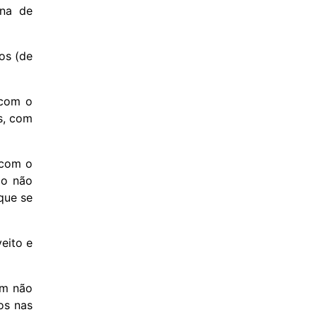
ina de
os (de
 com o
s, com
 com o
do não
que se
eito e
am não
os nas