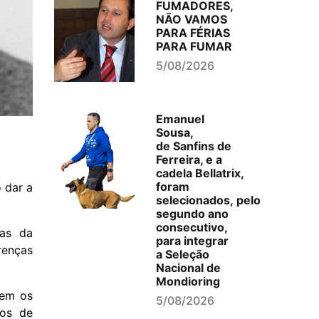
FUMADORES,
NÃO VAMOS
PARA FÉRIAS
PARA FUMAR
5/08/2026
Emanuel
Sousa,
de Sanfins de
Ferreira, e a
cadela Bellatrix,
foram
 dar a
selecionados, pelo
segundo ano
consecutivo,
sas da
para integrar
renças
a Seleção
Nacional de
Mondioring
mem os
5/08/2026
vos de