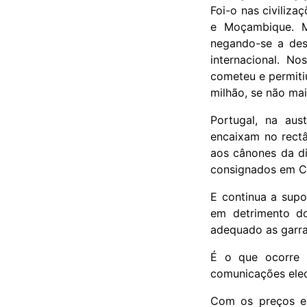
Foi-o nas civiliz
e Moçambique. 
negando-se a des
internacional. N
cometeu e permiti
milhão, se não mai
Portugal, na au
encaixam no rectâ
aos cânones da d
consignados em C
E continua a sup
em detrimento d
adequado as garra
É o que ocorre 
comunicações elec
Com os preços el