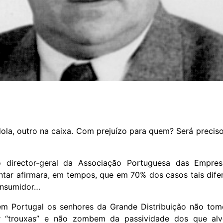
la, outro na caixa. Com prejuízo para quem? Será preciso
o director-geral da Associação Portuguesa das Empre
entar afirmara, em tempos, que em 70% dos casos tais dife
onsumidor…
em Portugal os senhores da Grande Distribuição não to
r “trouxas” e não zombem da passividade dos que al