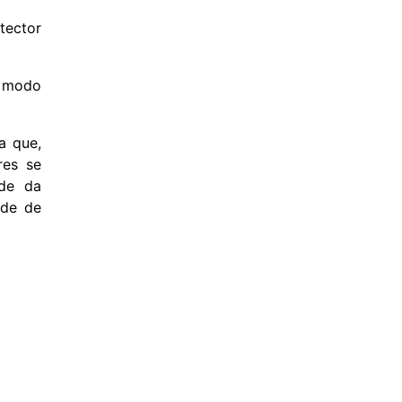
tector
o modo
a que,
res se
ede da
ade de