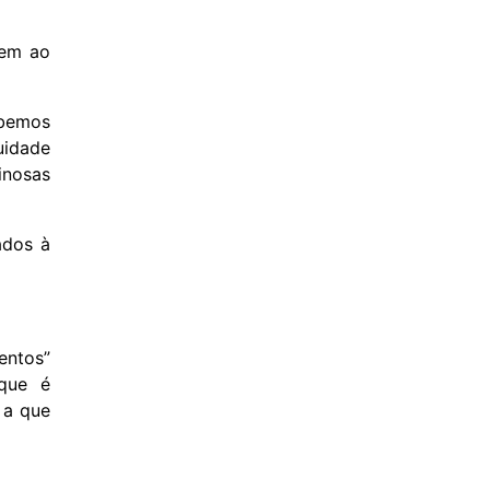
gem ao
abemos
uidade
inosas
ados à
entos”
 que é
 a que