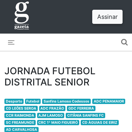
Assinar
Toggle navigation
JORNADA FUTEBOL
DISTRITAL SENIOR
Desporto
Futebol
Sanfins Lamoso Codessos
ADC PENAMAIOR
CD LEÕES SEROA
ADC FRAZÃO
GDC FERREIRA
CCR RAIMONDA
AJM LAMOSO
CITÂNIA SANFINS FC
SC FREAMUNDE
CRC 1º MAIO FIGUEIRÓ
CD ÀGUIAS DE EIRIZ
AD CARVALHOSA