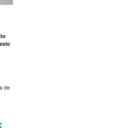
Rio
zelo
a de
E