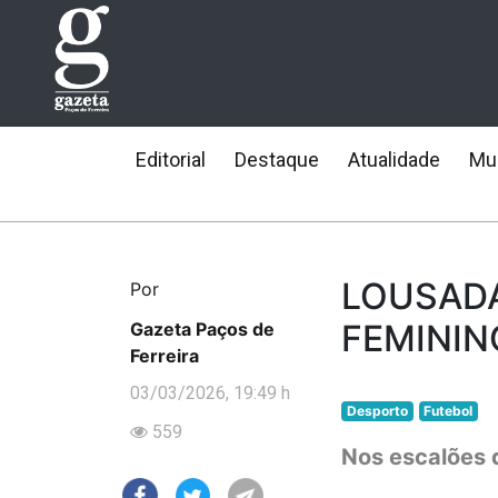
Editorial
Destaque
Atualidade
Mun
LOUSADA
Por
FEMININ
Gazeta Paços de
Ferreira
03/03/2026, 19:49 h
Desporto
Futebol
559
Nos escalões 