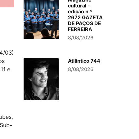
cultural -
edição n.º
2672 GAZETA
DE PAÇOS DE
FERREIRA
8/08/2026
04/03)
os
Atlântico 744
11 e
8/08/2026
ubes,
 Sub-