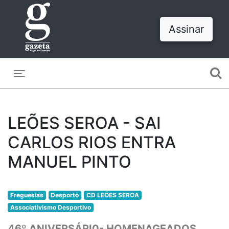
Assinar
Toggle navigation
LEÕES SEROA - SAI
CARLOS RIOS ENTRA
MANUEL PINTO
Freguesias
Desporto
CD LEÕES SEROA
Associativismo Desportivo
46º ANIVERSÁRI0- HOMENAGEADOS