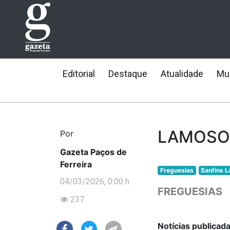
Editorial
Destaque
Atualidade
Mun
LAMOSO 
Por
Gazeta Paços de
Ferreira
Freguesias
Sanfins 
04/03/2026, 0:00 h
FREGUESIAS
237
Notícias publicad