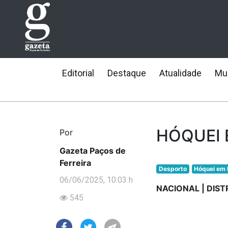
Editorial
Destaque
Atualidade
Mun
HÓQUEI 
Por
Gazeta Paços de
Ferreira
Desporto
Hóquei em 
06/06/2025, 10:03 h
NACIONAL | DIST
545