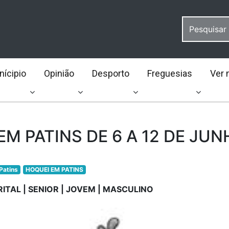
ícipio
Opinião
Desporto
Freguesias
Ver 
EM PATINS DE 6 A 12 DE JU
Patins
HOQUEI EM PATINS
RITAL | SENIOR | JOVEM | MASCULINO