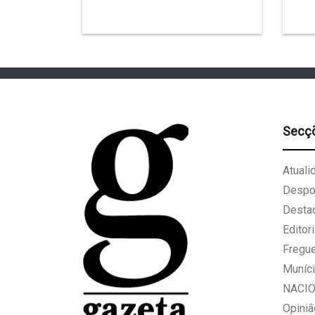
Secç
Atuali
Despo
Desta
Editori
Fregu
Muníci
NACI
Opiniã