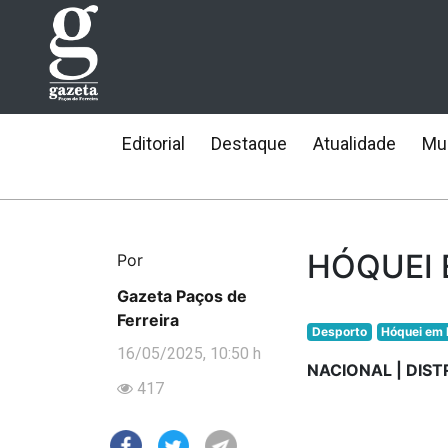
Editorial
Destaque
Atualidade
Mun
HÓQUEI E
Por
Gazeta Paços de
Ferreira
Desporto
Hóquei em 
16/05/2025, 10:50 h
NACIONAL | DIST
417