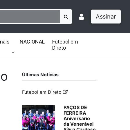
Assinar
mais
NACIONAL
Futebol em
Direto
IO
Últimas Notícias
Futebol em Direto
PAÇOS DE
FERREIRA
Aniversário
da Venerável
Sílvia Cardoso