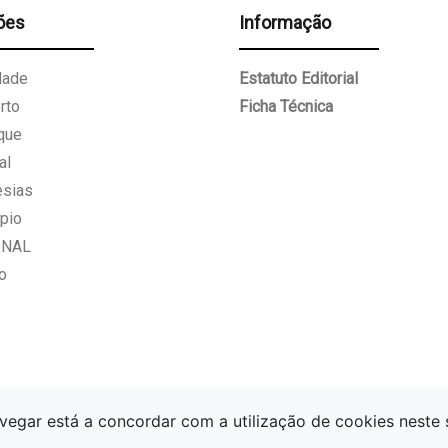
ões
Informação
dade
Estatuto Editorial
rto
Ficha Técnica
que
al
esias
pio
ONAL
o
vegar está a concordar com a utilização de cookies neste 
Gazeta Paços de Ferreira.
Todos os direitos reservados.