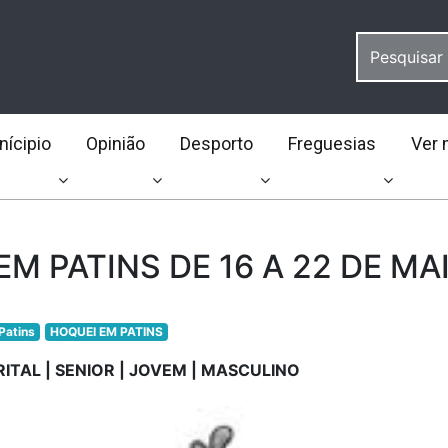
ícipio
Opinião
Desporto
Freguesias
Ver 
M PATINS DE 16 A 22 DE MA
Patins
HOQUEI EM PATINS
RITAL | SENIOR | JOVEM | MASCULINO