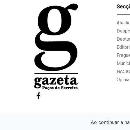
Secç
Atuali
Despo
Desta
Editori
Fregu
Muníci
NACI
Opiniã
Ao continuar a na