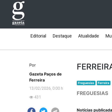
Editorial
Destaque
Atualidade
Mun
FERREIRA
Por
Gazeta Paços de
Ferreira
Freguesias
Ferreira
13/02/2026, 0:00 h
FREGUESIAS
431
Notícias publicad