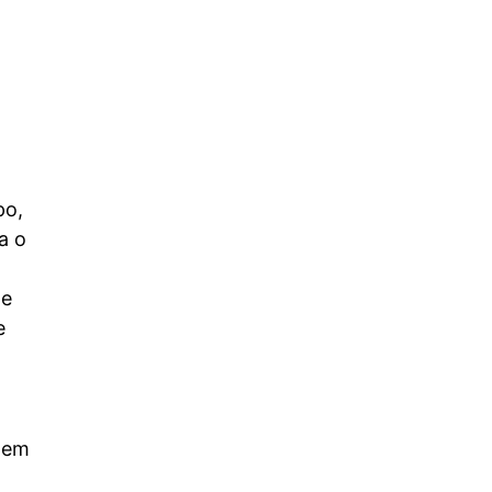
po,
a o
de
e
m em