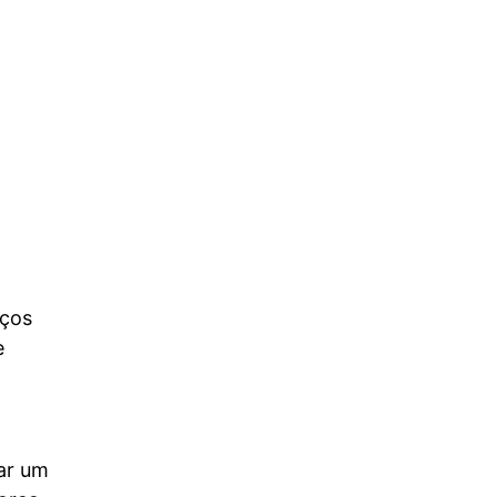
aços
e
dar um