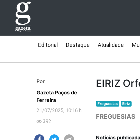
Editorial
Destaque
Atualidade
Mun
EIRIZ Orf
Por
Gazeta Paços de
Ferreira
Freguesias
Eiriz
21/07/2025, 10:16 h
FREGUESIAS
392
Notícias publicad