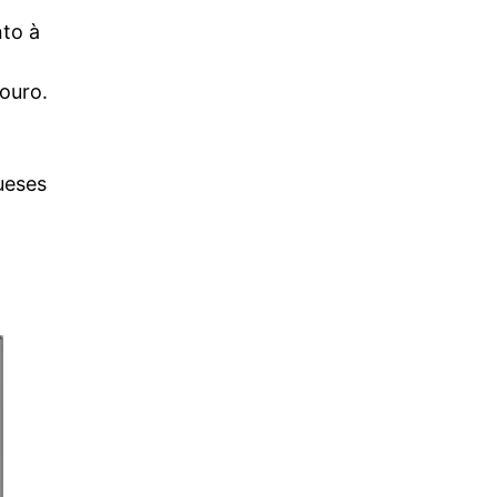
nto à
Bouro.
ueses