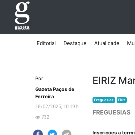
Editorial
Destaque
Atualidade
Mun
EIRIZ Mar
Por
Gazeta Paços de
Ferreira
Freguesias
Eiriz
18/02/2025, 10:19 h
FREGUESIAS
732
Inscrições a term