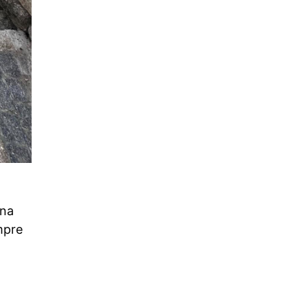
 na
mpre