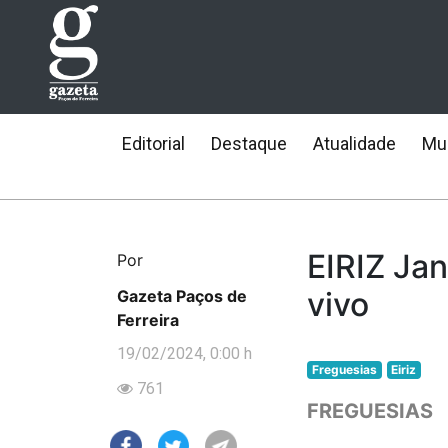
Editorial
Destaque
Atualidade
Mun
EIRIZ Ja
Por
vivo
Gazeta Paços de
Ferreira
19/02/2024, 0:00 h
Freguesias
Eiriz
761
FREGUESIAS