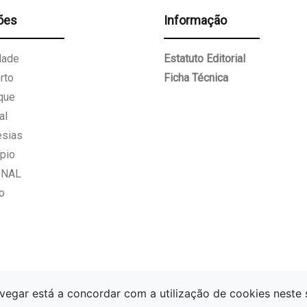
ões
Informação
dade
Estatuto Editorial
rto
Ficha Técnica
que
al
esias
pio
ONAL
o
vegar está a concordar com a utilização de cookies neste 
Gazeta Paços de Ferreira.
Todos os direitos reservados.