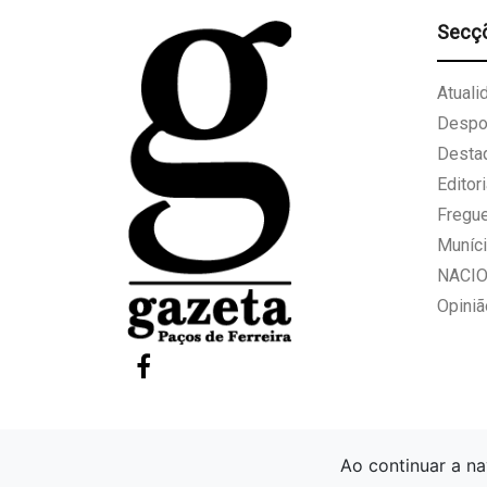
Secç
Atuali
Despo
Desta
Editori
Fregu
Muníci
NACI
Opiniã
Ao continuar a na