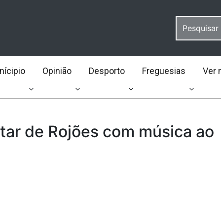
ícipio
Opinião
Desporto
Freguesias
Ver 
ntar de Rojões com música ao