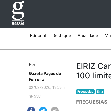
Editorial
Destaque
Atualidade
Mun
EIRIZ Ca
Por
100 limit
Gazeta Paços de
Ferreira
02/02/2026, 13:59 h
Freguesias
Eiriz
558
FREGUESIAS