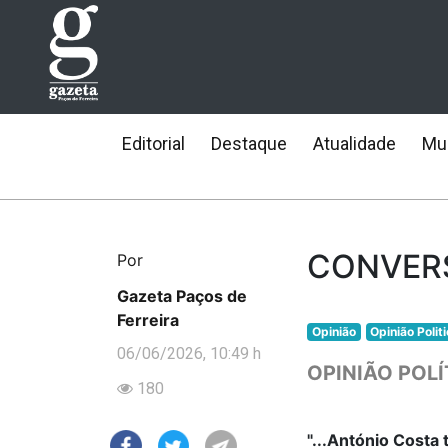
Editorial
Destaque
Atualidade
Mun
CONVER
Por
Gazeta Paços de
Ferreira
Opinião
Opinião Polit
06/06/2026, 10:49 h
OPINIÃO POLÍ
180
"...António Costa 