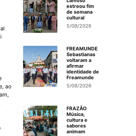
Lamoso
estreou fim
de semana
cultural
5/08/2026
al
i
FREAMUNDE
Sebastianas
voltaram a
afirmar
identidade de
Freamunde
e
5/08/2026
e, ao
iam,
.
FRAZÃO
Música,
cultura e
sabores
e
animam