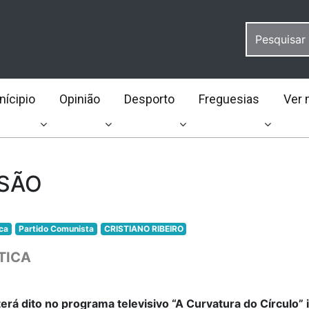
ícipio
Opinião
Desporto
Freguesias
Ver 
SÃO
ica
Partido Comunista
CRISTIANO RIBEIRO
TICA
terá dito no programa televisivo “A Curvatura do Círculo” i