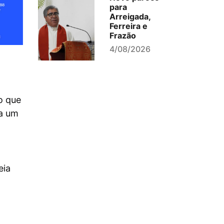
para
Arreigada,
Ferreira e
Frazão
4/08/2026
o que
ja um
eia