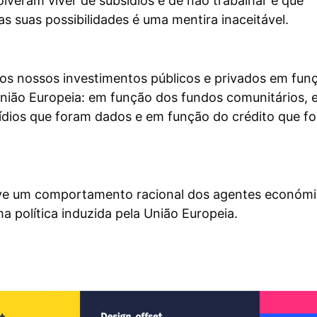
lveram viver de subsídios e de não trabalhar e que
s suas possibilidades é uma mentira inaceitável.
os nossos investimentos públicos e privados em fun
nião Europeia: em função dos fundos comunitários, 
ídios que foram dados e em função do crédito que fo
ve um comportamento racional dos agentes económ
 política induzida pela União Europeia.