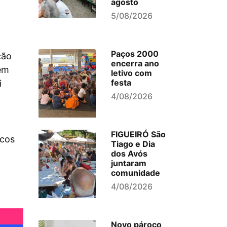
agosto
5/08/2026
Paços 2000
ção
encerra ano
em
letivo com
festa
i
4/08/2026
FIGUEIRÓ São
icos
Tiago e Dia
dos Avós
juntaram
comunidade
4/08/2026
Novo pároco