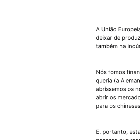
A União Europeia
deixar de produzi
também na indúst
Nós fomos finan
queria (a Alema
abríssemos os n
abrir os mercado
para os chineses
E, portanto, est