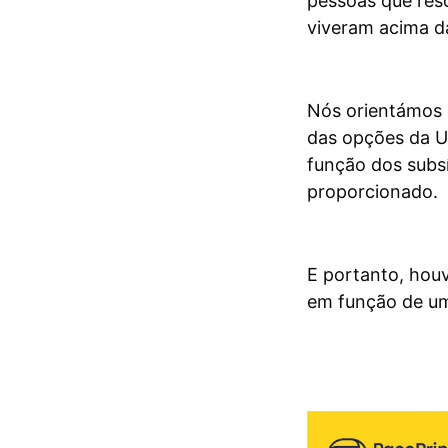
pessoas que reso
viveram acima da
Nós orientámos 
das opções da U
função dos subs
proporcionado.
E portanto, hou
em função de uma