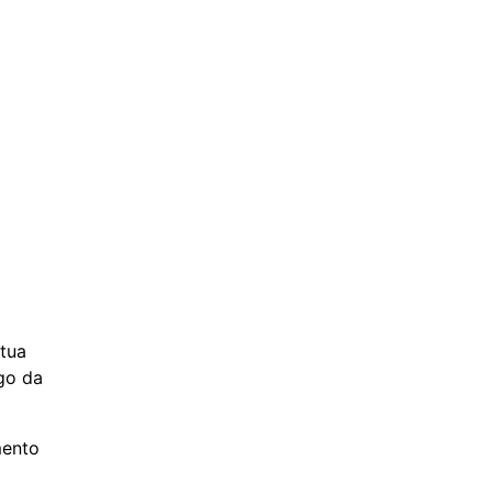
o
tua
go da
mento