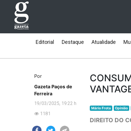
Editorial
Destaque
Atualidade
Mun
CONSUM
Por
VANTAGE
Gazeta Paços de
Ferreira
19/03/2025, 19:22 h
Mário Frota
Opinião
1181
DIREITO DO 