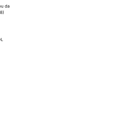
ou da
28)
DL