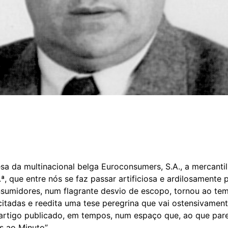
sa da multinacional belga Euroconsumers, S.A., a mercantil
ª, que entre nós se faz passar artificiosa e ardilosamente 
sumidores, num flagrante desvio de escopo, tornou ao te
icitadas e reedita uma tese peregrina que vai ostensivamen
m artigo publicado, em tempos, num espaço que, ao que par
s ao Minuto”