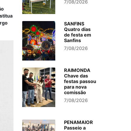
7/08/2026
ão
stitua
argo
SANFINS
Quatro dias
de festa em
Sanfins
7/08/2026
RAIMONDA
Chave das
festas passou
para nova
comissão
7/08/2026
PENAMAIOR
Passeio a