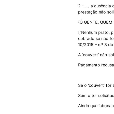
2 - …, a ausência
prestação não sol
(Ó GENTE, QUEM 
[“Nenhum prato, pr
cobrado se não for 
10/2015 – n.º 3 do 
A ‘couvert’ não so
Pagamento recus
Se o ‘couvert’ for 
Sem o ter solicita
Ainda que ‘abocan