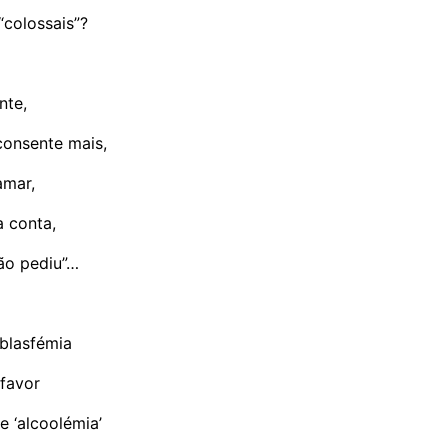
“colossais”?
nte,
consente mais,
amar,
a conta,
ão pediu”…
 blasfémia
 favor
e ‘alcoolémia’