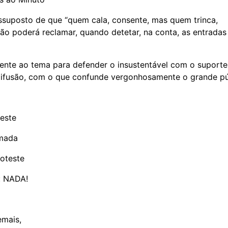
ssuposto de que “quem cala, consente, mas quem trinca,
não poderá reclamar, quando detetar, na conta, as entradas
mente ao tema para defender o insustentável com o suporte
ifusão, com o que confunde vergonhosamente o grande pú
veste
mada
roteste
z: NADA!
emais,