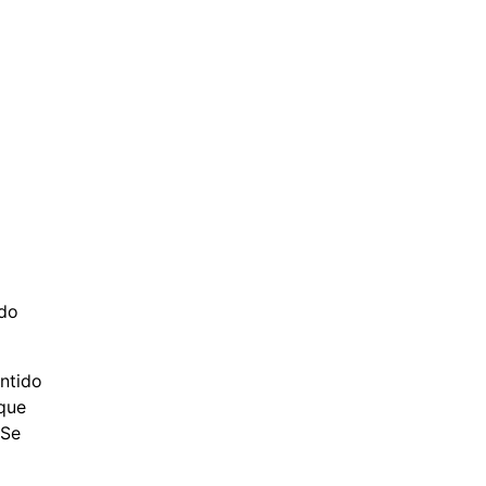
 do
ntido
que
 Se