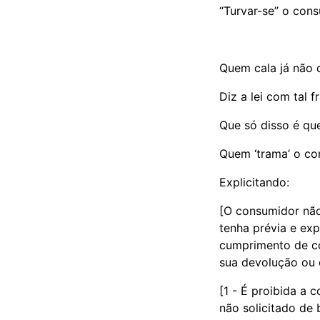
“Turvar-se” o con
Quem cala já não 
Diz a lei com tal f
Que só disso é qu
Quem ‘trama’ o c
Explicitando:
[O consumidor não
tenha prévia e ex
cumprimento de co
sua devolução ou c
[1 - É proibida a 
não solicitado de