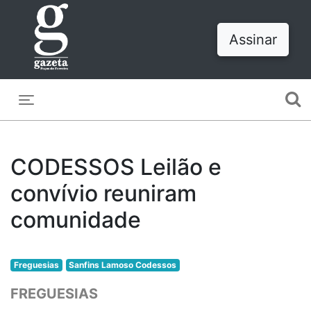
Assinar
Toggle navigation
CODESSOS Leilão e
convívio reuniram
comunidade
Freguesias
Sanfins Lamoso Codessos
FREGUESIAS