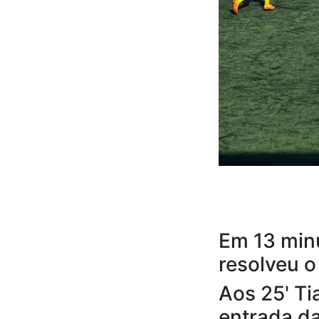
Em 13 minu
resolveu o
Aos 25' Ti
entrada da