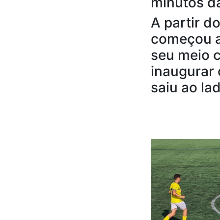
minutos da
A partir d
começou a 
seu meio c
inaugurar
saiu ao la