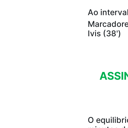
Ao interva
Marcadores
Ivis (38')
ASSI
O equilibr