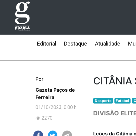
Editorial
Destaque
Atualidade
Mun
CITÂNIA 
Por
Gazeta Paços de
Ferreira
Desporto
Futebol
C
01/10/2023, 0:00 h
DIVISÃO ELI
2270
Leões da Citânia c