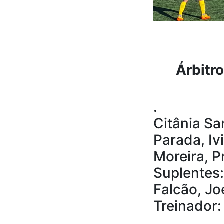
Árbitro
.
Citânia San
Parada, Iv
Moreira, P
Suplentes:
Falcão, Jo
Treinador: