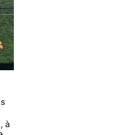
ns
, à
a