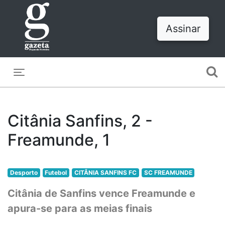
Assinar
Toggle navigation
Citânia Sanfins, 2 -
Freamunde, 1
Desporto
Futebol
CITÂNIA SANFINS FC
SC FREAMUNDE
Citânia de Sanfins vence Freamunde e
apura-se para as meias finais