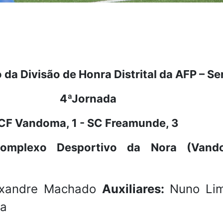
a Divisão de Honra Distrital da AFP – Ser
4ªJornada
CF Vandoma, 1 - SC Freamunde, 3
omplexo Desportivo da Nora (Vand
xandre Machado
Auxiliares:
Nuno Li
ra