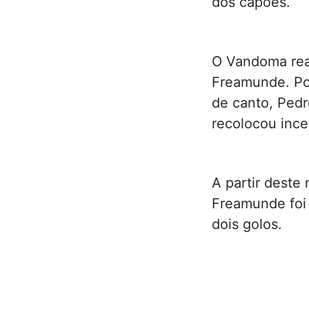
dos capões.
O Vandoma reag
Freamunde. Po
de canto, Pedr
recolocou ince
A partir dest
Freamunde foi
dois golos.