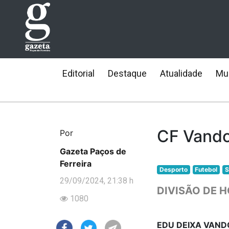
Editorial
Destaque
Atualidade
Mun
CF Vando
Por
Gazeta Paços de
Ferreira
Desporto
Futebol
S
29/09/2024, 21:38 h
DIVISÃO DE H
1080
EDU DEIXA VAN