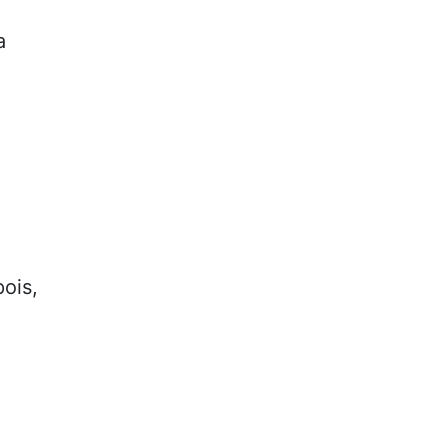
a
ois,