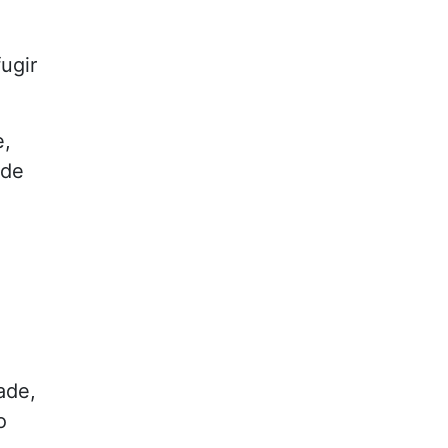
ugir
e,
ade
ade,
o