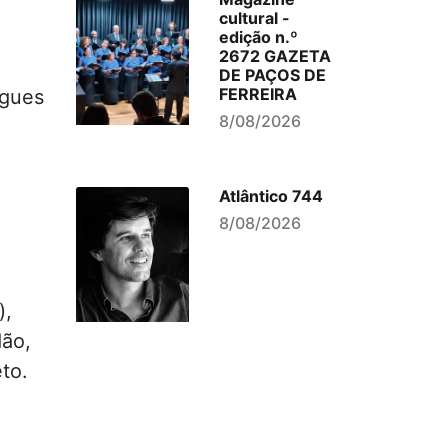
cultural -
edição n.º
2672 GAZETA
DE PAÇOS DE
FERREIRA
igues
8/08/2026
Atlântico 744
8/08/2026
),
dão,
eto.