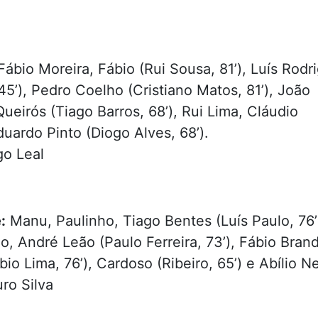
ábio Moreira, Fábio (Rui Sousa, 81’), Luís Rodr
45’), Pedro Coelho (Cristiano Matos, 81’), João
ueirós (Tiago Barros, 68’), Rui Lima, Cláudio
uardo Pinto (Diogo Alves, 68’).
o Leal
:
Manu, Paulinho, Tiago Bentes (Luís Paulo, 76’
o, André Leão (Paulo Ferreira, 73’), Fábio Bran
io Lima, 76’), Cardoso (Ribeiro, 65’) e Abílio N
ro Silva