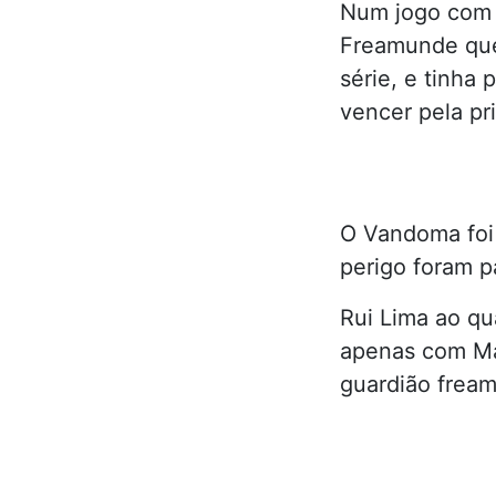
Num jogo com d
Freamunde que
série, e tinha
vencer pela pr
O Vandoma foi 
perigo foram p
Rui Lima ao qu
apenas com Man
guardião frea