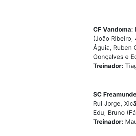
CF Vandoma:
F
(João Ribeiro, 
Águia, Ruben Q
Gonçalves e Ed
Treinador:
Tiag
SC Freamunde
Rui Jorge, Xicã
Edu, Bruno (Fáb
Treinador:
Mau