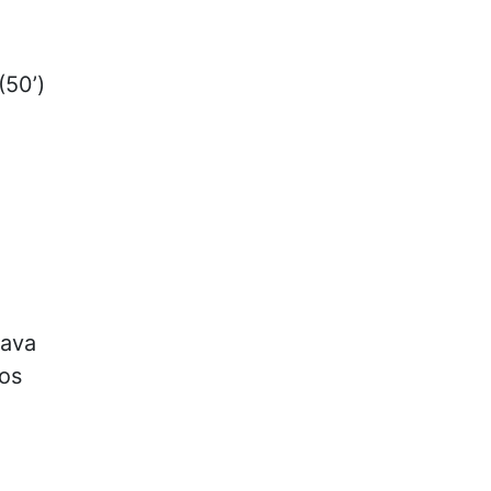
(50’)
rava
 os