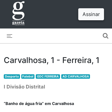
Assinar
Toggle navigation
Carvalhosa, 1 - Ferreira, 1
Desporto
Futebol
GDC FERREIRA
AD CARVALHOSA
I Divisão Distrital
“Banho de água fria” em Carvalhosa