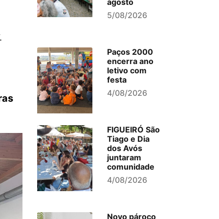
agosto
5/08/2026
.
Paços 2000
encerra ano
letivo com
festa
4/08/2026
ras
FIGUEIRÓ São
Tiago e Dia
dos Avós
juntaram
comunidade
4/08/2026
Novo pároco