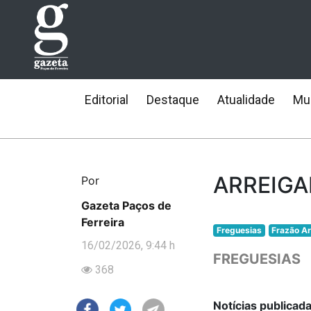
Editorial
Destaque
Atualidade
Mun
ARREIGAD
Por
Gazeta Paços de
Ferreira
Freguesias
Frazão A
16/02/2026, 9:44 h
FREGUESIAS
368
Notícias publicad