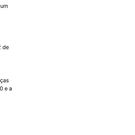
 um
2 de
nças
0 e a