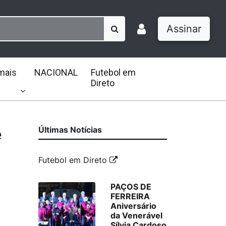
Assinar
mais
NACIONAL
Futebol em
Direto
e
Últimas Notícias
Futebol em Direto
PAÇOS DE
FERREIRA
Aniversário
da Venerável
Sílvia Cardoso