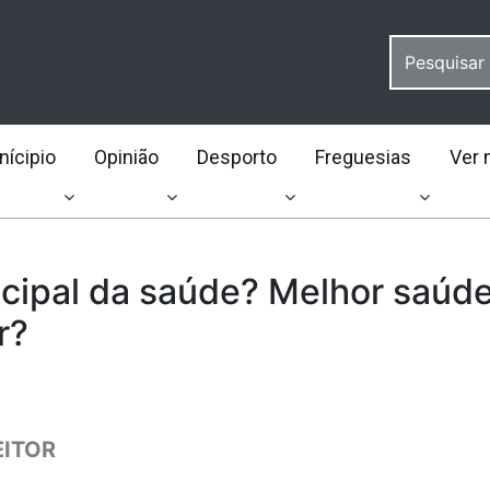
ícipio
Opinião
Desporto
Freguesias
Ver 
cipal da saúde? Melhor saúd
r?
EITOR