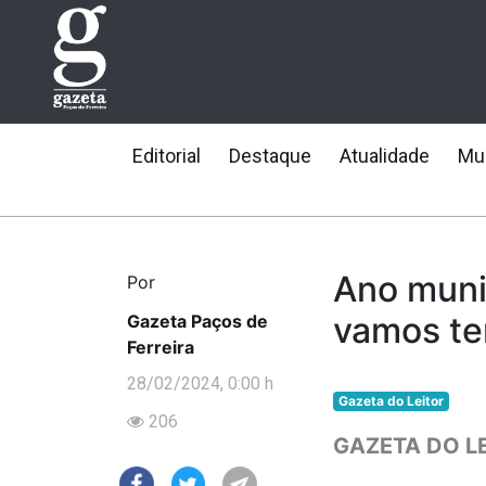
Editorial
Destaque
Atualidade
Mun
Ano muni
Por
vamos te
Gazeta Paços de
Ferreira
28/02/2024, 0:00 h
Gazeta do Leitor
206
GAZETA DO L