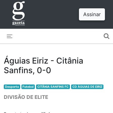
Assinar
Toggle navigation
Águias Eiriz - Citânia
Sanfins, 0-0
Desporto
Futebol
CITÂNIA SANFINS FC
CD ÀGUIAS DE EIRIZ
DIVISÃO DE ELITE